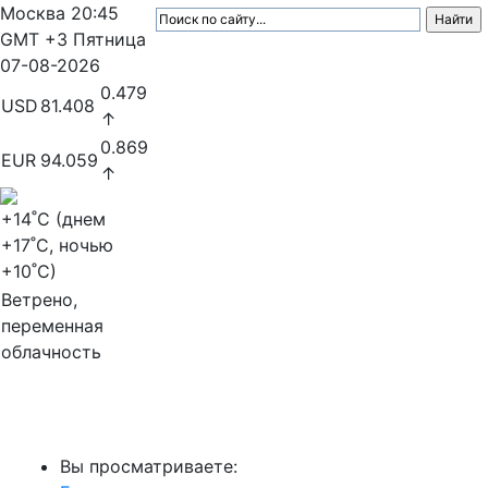
Москва
20:45
GMT +3
Пятница
07-08-2026
0.479
USD
81.408
↑
0.869
EUR
94.059
↑
+14
˚C (днем
+17
˚C, ночью
+10
˚C)
Ветрено,
переменная
облачность
МедиаПрофи
Вы просматриваете: