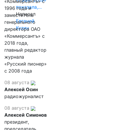
«ТЭФИ 2019»
«Коммерсантъ» с
показала,…
1996 года и
Написал
заместитель
Евгений
генерального
Кузин
директора ОАО
«Коммерсантъ» с
2018 года,
главный редактор
журнала
«Русский пионер»
с 2008 года
08 августа
Алексей Осин
радиожурналист
08 августа
Алексей Симонов
президент,
председатель