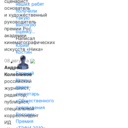
сценарист,
наших ребят
основатель
получили
и художественный
такую
руководитель
высокую
премии Рос.
оценку…
академии
Написал
кинематографических
Юрий
искусств «Ника»
Костин
08 августа
Андрей
Евгений
Колесников
Кузин,
российский
пресс-
журналист,
секретарь
редактор,
«Общественного
публицист,
телевидения
специальный
России»:
корреспондент
Премия
ИД