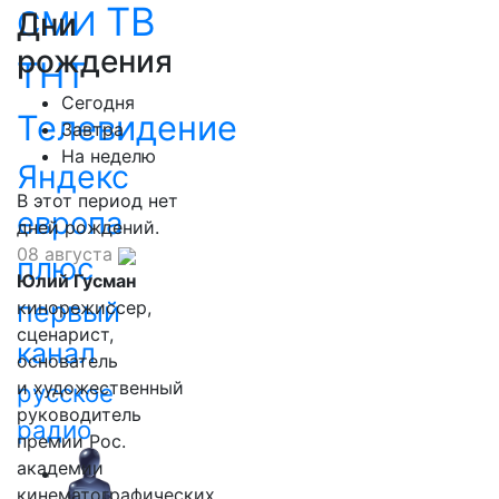
ТВ
СМИ
Дни
рождения
ТНТ
Сегодня
Телевидение
Завтра
На неделю
Яндекс
В этот период нет
европа
дней рождений.
08 августа
плюс
Юлий Гусман
первый
кинорежиссер,
сценарист,
канал
основатель
и художественный
русское
руководитель
радио
премии Рос.
академии
кинематографических