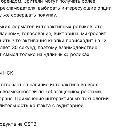
брендом. Зрители могут получать более
рекламодателя, выбирать интересующие опции
зу же совершать покупку.
ьких форматов интерактивных роликов: это
илайном», голосование, викторина, микросайт
ить, что активация кнопки происходит на 12
вляет 30 секунд, поэтому взаимодействие
т смысл только на «длинных» роликах.
ям НСК
отвечает за наличие интерактива во всех
о возможностей по «обогащению» рекламы,
торане. Применение интерактивных технологий
лительность контакта с аудиторией
одукта на CSTB