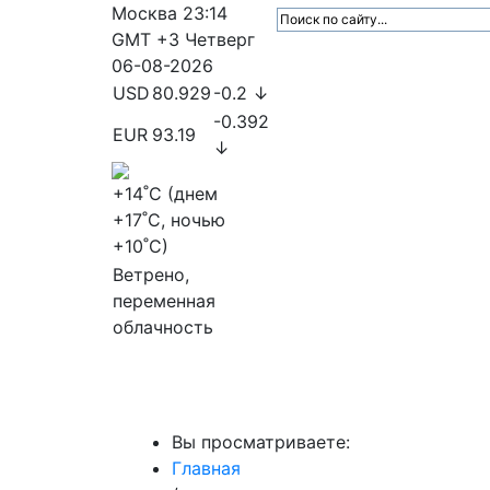
Москва
23:14
GMT +3
Четверг
06-08-2026
USD
80.929
-0.2 ↓
-0.392
EUR
93.19
↓
+14
˚C (днем
+17
˚C, ночью
+10
˚C)
Ветрено,
переменная
облачность
МедиаПрофи
Главное
Медиарыно
Вы просматриваете:
Главная