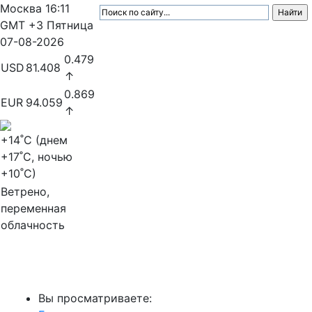
Москва
16:11
GMT +3
Пятница
07-08-2026
0.479
USD
81.408
↑
0.869
EUR
94.059
↑
+14
˚C (днем
+17
˚C, ночью
+10
˚C)
Ветрено,
переменная
облачность
МедиаПрофи
Вы просматриваете: