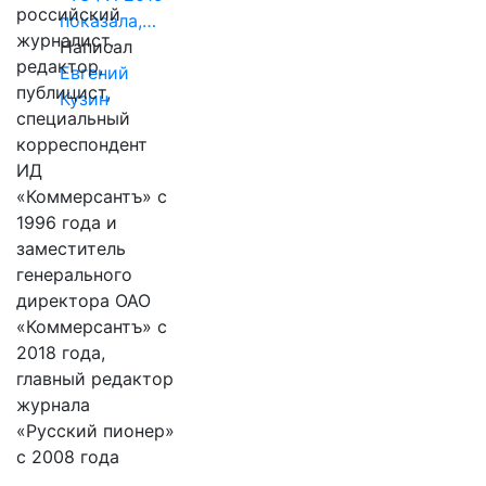
российский
показала,…
журналист,
Написал
редактор,
Евгений
публицист,
Кузин
специальный
корреспондент
ИД
«Коммерсантъ» с
1996 года и
заместитель
генерального
директора ОАО
«Коммерсантъ» с
2018 года,
главный редактор
журнала
«Русский пионер»
с 2008 года