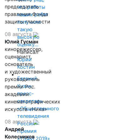
председатель
что работы
правления Фонда
наших ребят
защиты гласности
получили
такую
08 августа
высокую
Юлий Гусман
оценку…
кинорежиссер,
Написал
сценарист,
Юрий
основатель
Костин
и художественный
Евгений
руководитель
Кузин,
премии Рос.
пресс-
академии
секретарь
кинематографических
«Общественного
искусств «Ника»
телевидения
08 августа
России»:
Андрей
Премия
Колесников
«ТЭФИ 2019»