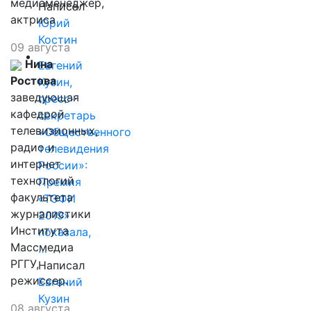
медиаменеджер,
Написал
актриса
Юрий
Костин
09 августа
Нина
Евгений
Ростова
Кузин,
заведующая
пресс-
кафедрой
секретарь
телевизионных,
«Общественного
радио и
телевидения
интернет
России»:
технологий
Премия
факультета
«ТЭФИ
журналистики
2019»
Института
показала,
Массмедиа
…
РГГУ,
Написал
режиссер.
Евгений
Кузин
08 августа