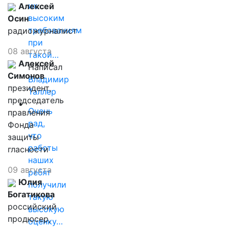
их
Алексей
высоким
Осин
требованиям
радиожурналист
при
08 августа
такой…
Алексей
Написал
Симонов
Владимир
президент,
Таллер
председатель
Очень
правления
рад,
Фонда
что
защиты
работы
гласности
наших
09 августа
ребят
Юлия
получили
Богатикова
такую
российский
высокую
продюсер,
оценку…