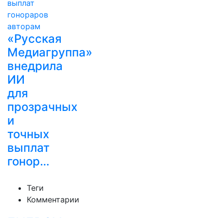
«Русская
Медиагруппа»
внедрила
ИИ
для
прозрачных
и
точных
выплат
гонор…
Теги
Комментарии