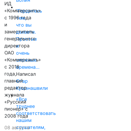
ИД
«Коммерсантъ»
"Гордитесь
с 1996 года
тем,
и
что вы
заместитель
делаете.
генерального
Простые
директора
и
ОАО
очень
«Коммерсантъ»
сложные
с 2018
времена…
года,
Написал
главный
Отар
редактор
Кушанашвили
журнала
«Все
«Русский
труднее
пионер» с
соответствовать
2008 года
нашим
слушателям,
08 августа