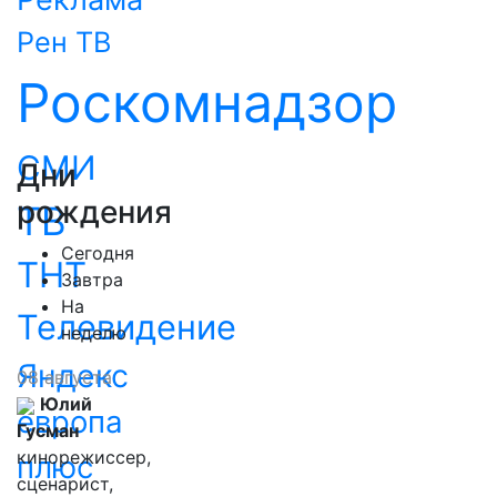
Рен ТВ
Роскомнадзор
СМИ
Дни
рождения
ТВ
Сегодня
ТНТ
Завтра
На
Телевидение
неделю
Яндекс
08 августа
Юлий
европа
Гусман
кинорежиссер,
плюс
сценарист,