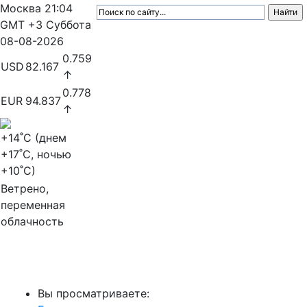
Москва
21:04
GMT +3
Суббота
08-08-2026
0.759
USD
82.167
↑
0.778
EUR
94.837
↑
+14
˚C (днем
+17
˚C, ночью
+10
˚C)
Ветрено,
переменная
облачность
МедиаПрофи
Вы просматриваете: