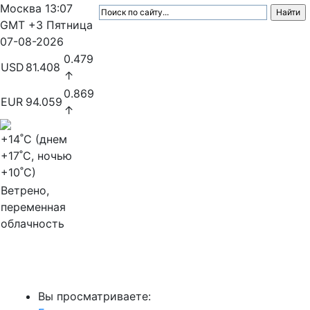
Москва
13:07
GMT +3
Пятница
07-08-2026
0.479
USD
81.408
↑
0.869
EUR
94.059
↑
+14
˚C (днем
+17
˚C, ночью
+10
˚C)
Ветрено,
переменная
облачность
МедиаПрофи
Вы просматриваете: