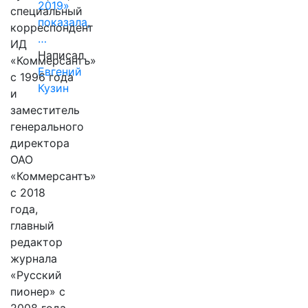
2019»
специальный
показала,
корреспондент
…
ИД
Написал
«Коммерсантъ»
Евгений
с 1996 года
Кузин
и
заместитель
генерального
директора
ОАО
«Коммерсантъ»
с 2018
года,
главный
редактор
журнала
«Русский
пионер» с