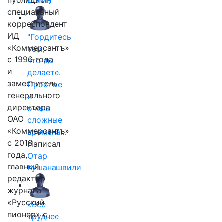
публицист,
Волин
специальный
корреспондент
ИД
"Гордитесь
«Коммерсантъ»
тем,
с 1996 года
что вы
и
делаете.
заместитель
Простые
генерального
и
директора
очень
ОАО
сложные
«Коммерсантъ»
времена…
с 2018
Написал
года,
Отар
главный
Кушанашвили
редактор
журнала
«Русский
«Все
пионер» с
труднее