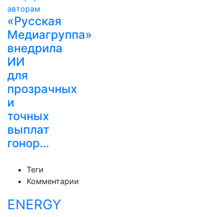
«Русская
Медиагруппа»
внедрила
ИИ
для
прозрачных
и
точных
выплат
гонор…
Теги
Комментарии
ENERGY