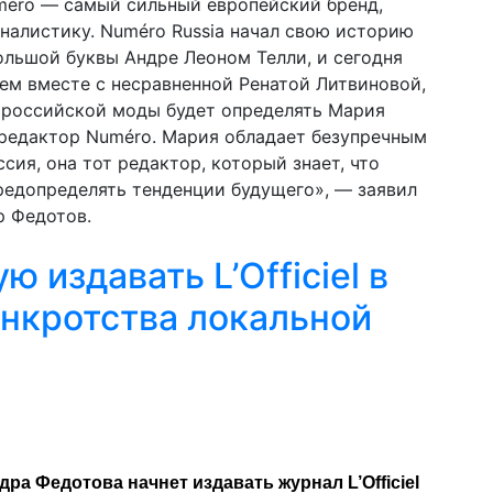
méro — самый сильный европейский бренд,
листику. Numéro Russia начал свою историю
ольшой буквы Андре Леоном Телли, и сегодня
шем вместе с несравненной Ренатой Литвиновой,
 российской моды будет определять Мария
 редактор Numéro. Мария обладает безупречным
ссия, она тот редактор, который знает, что
редопределять тенденции будущего», — заявил
р Федотов.
 издавать L’Officiel в
анкротства локальной
а Федотова начнет издавать журнал L’Officiel