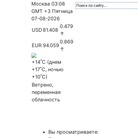
Москва
03:08
GMT +3
Пятница
07-08-2026
0.479
USD
81.408
↑
0.869
EUR
94.059
↑
+14
˚C (днем
+17
˚C, ночью
+10
˚C)
Ветрено,
переменная
облачность
МедиаПрофи
Главное
Медиарыно
Вы просматриваете: