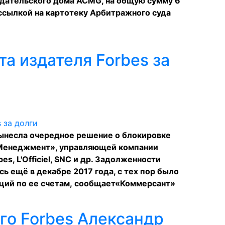
издательского дома ACMG, на общую сумму 6
ссылкой на картотеку Арбитражного суда
а издателя Forbes за
ынесла очередное решение о блокировке
 Менеджмент», управляющей компании
s, L'Officiel, SNC и др. Задолженности
ь ещё в декабре 2017 года, с тех пор было
ций по ее счетам,
сообщает
«Коммерсант»
го Forbes Александр