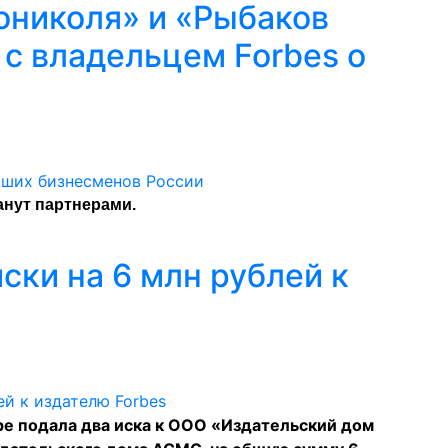
ониколя» и «Рыбаков
 с владельцем Forbes о
е
анут партнерами.
ски на 6 млн рублей к
e подала два иска к ООО «Издательский дом