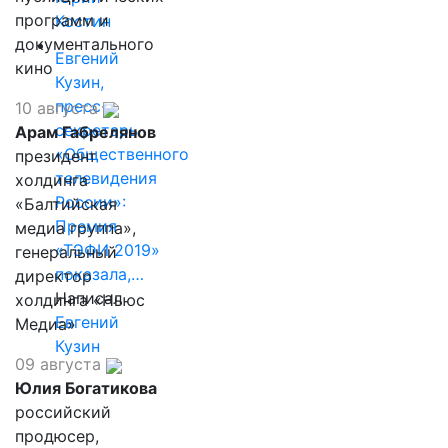
программ и
Костин
документального
Евгений
кино
Кузин,
пресс-
10 августа
секретарь
Арам Габрелянов
«Общественного
президент
телевидения
холдинга
России»:
«Балтийская
Премия
медиа группа»,
«ТЭФИ 2019»
генеральный
показала,…
директор
Написал
холдинга «Ньюс
Евгений
Медиа»
Кузин
09 августа
Юлия Богатикова
российский
продюсер,