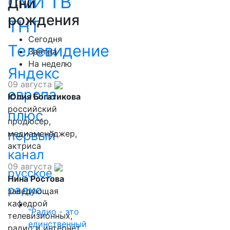
ТВ
СМИ
Дни
рождения
ТНТ
Сегодня
Телевидение
Завтра
На неделю
Яндекс
09 августа
европа
Юлия Богатикова
российский
плюс
продюсер,
первый
медиаменеджер,
актриса
канал
09 августа
русское
Нина Ростова
радио
заведующая
кафедрой
"Радио - это
телевизионных,
единственный
радио и интернет