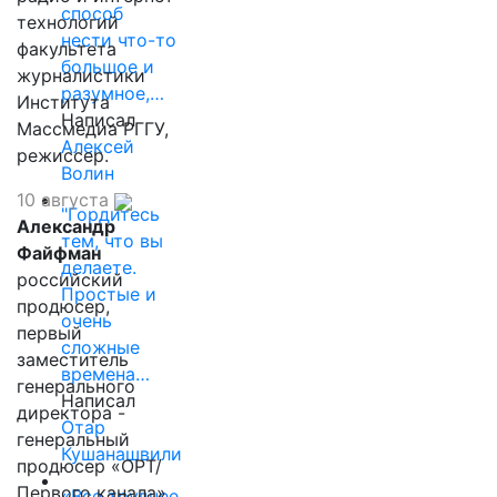
способ
технологий
нести что-то
факультета
большое и
журналистики
разумное,…
Института
Написал
Массмедиа РГГУ,
Алексей
режиссер.
Волин
10 августа
"Гордитесь
Александр
тем, что вы
Файфман
делаете.
российский
Простые и
продюсер,
очень
первый
сложные
заместитель
времена…
генерального
Написал
директора -
Отар
генеральный
Кушанашвили
продюсер «ОРТ/
Первого канала»,
«Все труднее