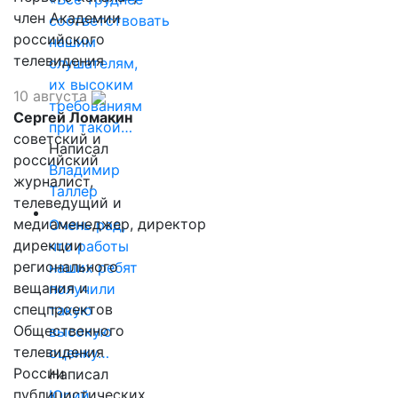
член Академии
соответствовать
российского
нашим
телевидения
слушателям,
их высоким
10 августа
требованиям
Сергей Ломакин
при такой…
советский и
Написал
российский
Владимир
журналист,
Таллер
телеведущий и
медиаменеджер, директор
Очень рад,
дирекции
что работы
регионального
наших ребят
вещания и
получили
спецпроектов
такую
Общественного
высокую
телевидения
оценку…
России
Написал
публицистических
Юрий