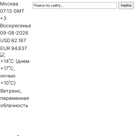
Москва
07:13
GMT
+3
Воскресенье
09-08-2026
USD
82.167
EUR
94.837
+14
˚C (днем
+17
˚C,
ночью
+10
˚C)
Ветрено,
переменная
облачность
МедиаПрофи