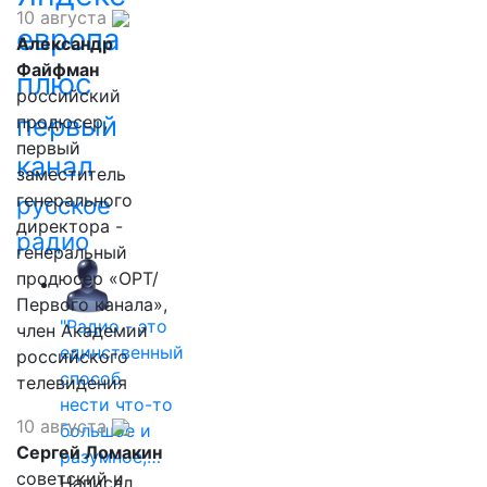
10 августа
европа
Александр
Файфман
плюс
российский
первый
продюсер,
первый
канал
заместитель
генерального
русское
директора -
радио
генеральный
продюсер «ОРТ/
Первого канала»,
"Радио - это
член Академии
единственный
российского
способ
телевидения
нести что-то
10 августа
большое и
Сергей Ломакин
разумное,…
советский и
Написал