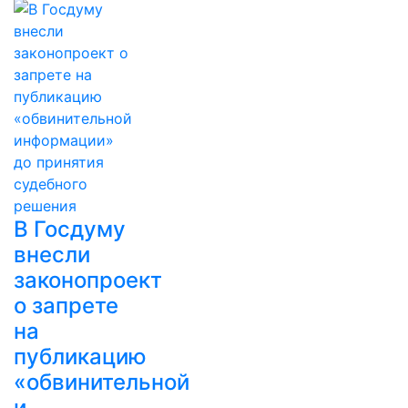
В Госдуму
внесли
законопроект
о запрете
на
публикацию
«обвинительной
и…