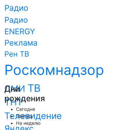
Радио
Радио
ENERGY
Реклама
Рен ТВ
Роскомнадзор
ТВ
СМИ
Дни
рождения
ТНТ
Сегодня
Телевидение
Завтра
На неделю
Яндекс