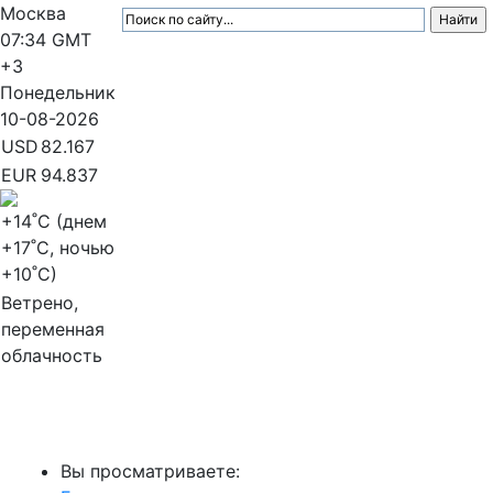
Москва
07:34
GMT
+3
Понедельник
10-08-2026
USD
82.167
EUR
94.837
+14
˚C (днем
+17
˚C, ночью
+10
˚C)
Ветрено,
переменная
облачность
МедиаПрофи
Вы просматриваете: