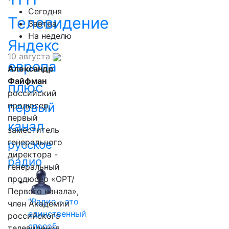
Сегодня
Телевидение
Завтра
На неделю
Яндекс
10 августа
европа
Александр
Файфман
плюс
российский
первый
продюсер,
первый
канал
заместитель
генерального
русское
директора -
радио
генеральный
продюсер «ОРТ/
Первого канала»,
"Радио - это
член Академии
единственный
российского
способ
телевидения