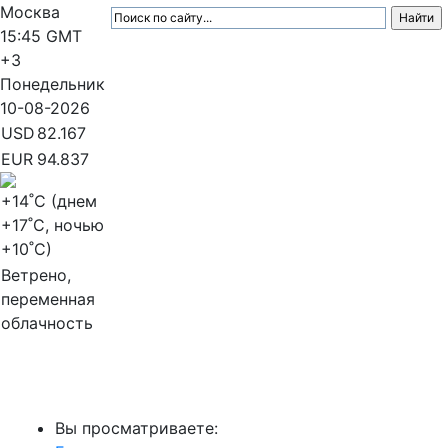
Москва
15:45
GMT
+3
Понедельник
10-08-2026
USD
82.167
EUR
94.837
+14
˚C (днем
+17
˚C, ночью
+10
˚C)
Ветрено,
переменная
облачность
МедиаПрофи
Вы просматриваете: