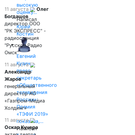
высокую
11 августа
Олег
оценку…
Богдашов
Написал
директор ООО
Юрий
"РК ЭКСПРЕСС" -
Костин
радиостанция
"Русское Радио
Омск"
Евгений
Кузин,
11 августа
пресс-
Александр
секретарь
Жаров
«Общественного
генеральный
телевидения
директор АО
России»:
«Газпром-Медиа
Премия
Холдинг»
«ТЭФИ 2019»
11 августа
показала,…
Оскар Кучера
Написал
актер театра