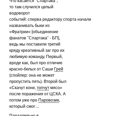
Что касается "Спартака", 
то там случился целый 
водоворот 
событий: сперва редактору спорта начали 
названивать быки из 
«Фратрии» [объединение 
фанатов "Спартака" - БП], 
ведь мы поставили третий 
кряду креативный заг про их 
любимую команду. Первый, 
вроде как, был про отличие 
красно-белых от Саши 
Грей
(спойлер: она не может 
пропустить пять). Второй был 
«Скачут кони, 
топчут
 мясо» 
после поражения от ЦСКА. А 
потом уже про 
Паровозик
, 
который смог…
Параллельно я 