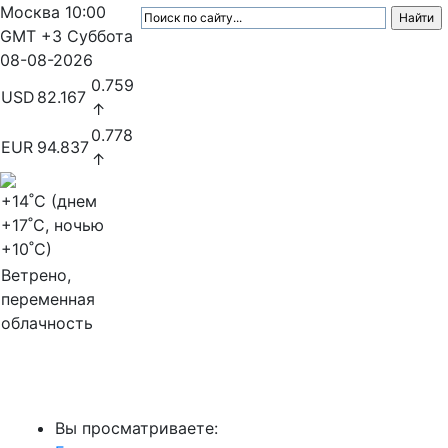
Москва
10:00
GMT +3
Суббота
08-08-2026
0.759
USD
82.167
↑
0.778
EUR
94.837
↑
+14
˚C (днем
+17
˚C, ночью
+10
˚C)
Ветрено,
переменная
облачность
МедиаПрофи
Вы просматриваете: