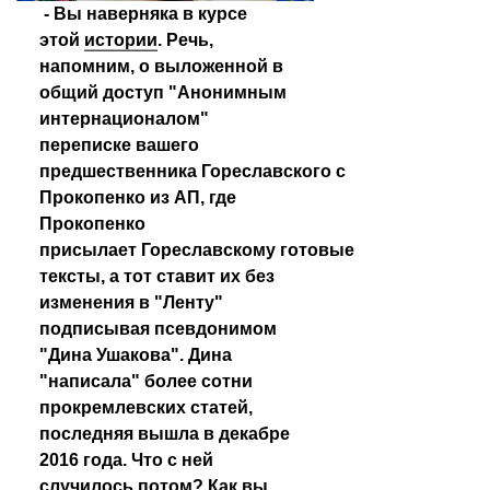
- Вы наверняка в курсе 
этой 
истории
. Речь, 
напомним, о выложенной в 
общий доступ "Анонимным 
интернационалом" 
переписке вашего 
предшественника Гореславского с 
Прокопенко из АП, где 
Прокопенко 
присылает Гореславскому готовые 
тексты, а тот ставит их без 
изменения в "Ленту" 
подписывая псевдонимом 
"Дина Ушакова". Дина 
"написала" более сотни 
прокремлевских статей, 
последняя вышла в декабре 
2016 года. Что с ней 
случилось потом? Как вы 