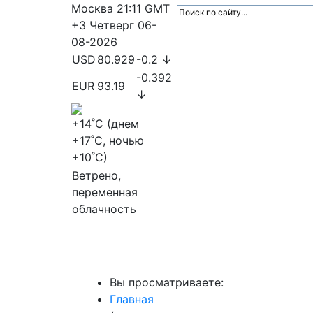
Москва
21:11
GMT
+3
Четверг
06-
08-2026
USD
80.929
-0.2 ↓
-0.392
EUR
93.19
↓
+14
˚C (днем
+17
˚C, ночью
+10
˚C)
Ветрено,
переменная
облачность
МедиаПрофи
Главное
Медиарыно
Вы просматриваете:
Главная