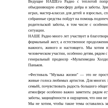
Ведущие НАШЕго Радио с теплотой попри
объединяющую атмосферу добра и заботы. Зри
играх, мастер-классах для детей и взрослых, с
собранные средства пойдут на помощь подопеч
родительской заботы, в том числе с особенн
ситуации.
НАШЕ Радио много лет участвует в благотворит
формальный жест, а естественное продолжение
важного, живого и настоящего. Мы хотим п
человеческом участии, особенно детям, рядом с
генеральный продюсер «Мультимедиа Холд
Паньков.
«Фестиваль "Музыка жизни" — это не прост
живые голоса любимых артистов. Для многих э
семьёй, почувствовать радость большого обще
атмосфере особенно важно заметить: рядом ес
заботы, защищённости и ощущения, что они не
Мы не хотим, чтобы такие темы оставались 