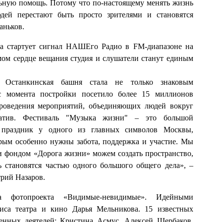
льную помощь. Потому что по-настоящему менять жизнь
юдей перестают быть просто зрителями и становятся
аньков.
да стартует сигнал НАШЕго Радио в FM-диапазоне на
мом сердце вещания студия и слушатели станут единым
 Останкинская башня стала не только знаковым
 с момента постройки посетило более 15 миллионов
проведения мероприятий, объединяющих людей вокруг
атив. Фестиваль "Музыка жизни" – это большой
 праздник у одного из главных символов Москвы,
рым особенно нужны забота, поддержка и участие. Мы
и фондом «Дорога жизни» можем создать пространство,
ь становятся частью одного большого общего дела», –
рий Назаров.
а фотопроекта «Видимые-невидимые». Идейными
иса театра и кино Дарья Мельникова. 15 известных
венных деятелей: Кристина Асмус, Алексей Щербаков,