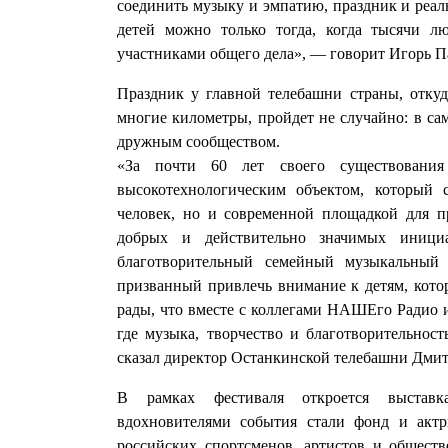
соединить музыку и эмпатию, праздник и реа
детей можно только тогда, когда тысячи л
участниками общего дела», — говорит Игорь П
Праздник у главной телебашни страны, отку
многие километры, пройдет не случайно: в са
дружным сообществом.
«За почти 60 лет своего существования
высокотехнологическим объектом, который
человек, но и современной площадкой для 
добрых и действительно значимых иници
благотворительный семейный музыкальный
призванный привлечь внимание к детям, кото
рады, что вместе с коллегами НАШЕго Радио 
где музыка, творчество и благотворительност
сказал директор Останкинской телебашни Дмит
В рамках фестиваля откроется выставк
вдохновителями события стали фонд и актр
российских спортсменов, артистов и общест