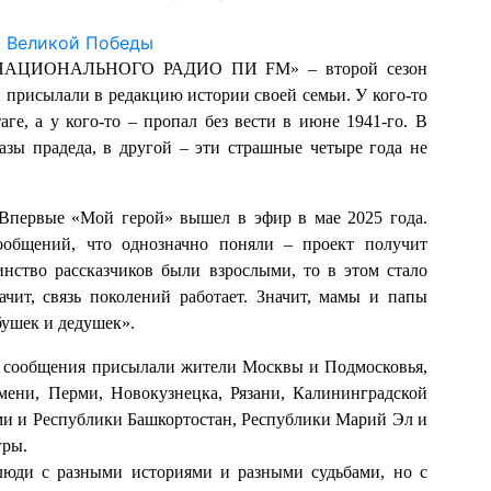
ЕРНАЦИОНАЛЬНОГО РАДИО ПИ FM» – второй сезон
 присылали в редакцию истории своей семьи. У кого-то
ге, а у кого-то – пропал без вести в июне 1941-го. В
азы прадеда, в другой – эти страшные четыре года не
Впервые «Мой герой» вышел в эфир в мае 2025 года.
ообщений, что однозначно поняли – проект получит
нство рассказчиков были взрослыми, то в этом стало
ачит, связь поколений работает. Значит, мамы и папы
ушек и дедушек».
е сообщения присылали жители Москвы и Подмосковья,
мени, Перми, Новокузнецка, Рязани, Калининградской
оми и Республики Башкортостан, Республики Марий Эл и
гры.
люди с разными историями и разными судьбами, но с