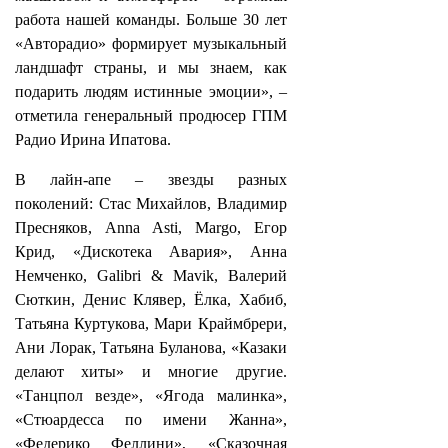
работа нашей команды. Больше 30 лет
«Авторадио» формирует музыкальный
ландшафт страны, и мы знаем, как
подарить людям истинные эмоции», –
отметила генеральный продюсер ГПМ
Радио Ирина Ипатова.
В лайн‑апе – звезды разных
поколений: Стас Михайлов, Владимир
Пресняков, Anna Asti, Margo, Егор
Крид, «Дискотека Авария», Анна
Немченко, Galibri & Mavik, Валерий
Сюткин, Денис Клявер, Ёлка, Хабиб,
Татьяна Куртукова, Мари Краймбрери,
Ани Лорак, Татьяна Буланова, «Казаки
делают хиты» и многие другие.
«Танцпол везде», «Ягода малинка»,
«Стюардесса по имени Жанна»,
«Федерико Феллини», «Сказочная