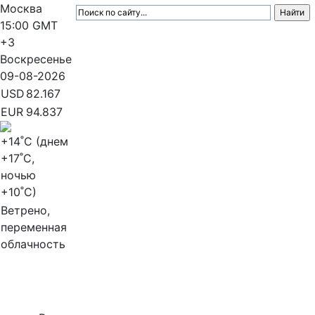
Москва
15:00
GMT
+3
Воскресенье
09-08-2026
USD
82.167
EUR
94.837
+14
˚C (днем
+17
˚C,
ночью
+10
˚C)
Ветрено,
переменная
облачность
МедиаПрофи