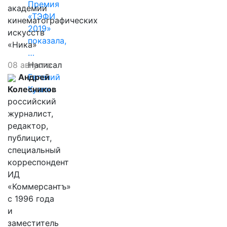
Премия
академии
«ТЭФИ
кинематографических
2019»
искусств
показала,
«Ника»
…
08 августа
Написал
Андрей
Евгений
Колесников
Кузин
российский
журналист,
редактор,
публицист,
специальный
корреспондент
ИД
«Коммерсантъ»
с 1996 года
и
заместитель