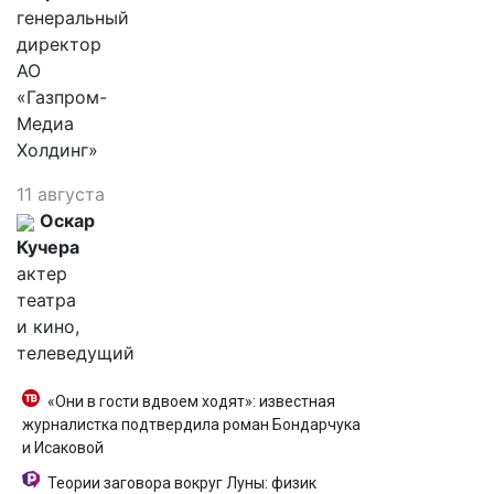
генеральный
директор
АО
«Газпром-
Медиа
Холдинг»
11 августа
Оскар
Кучера
актер
театра
и кино,
телеведущий
«Они в гости вдвоем ходят»: известная
журналистка подтвердила роман Бондарчука
и Исаковой
Теории заговора вокруг Луны: физик