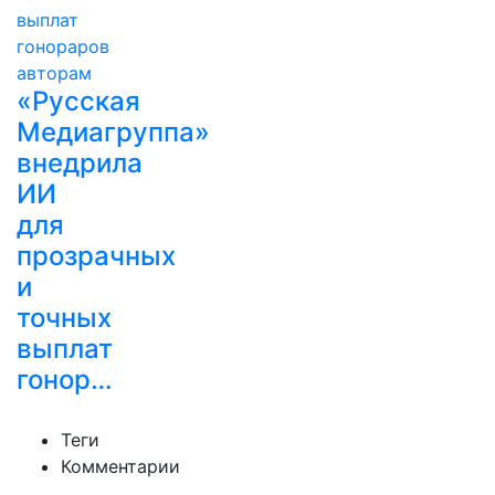
«Русская
Медиагруппа»
внедрила
ИИ
для
прозрачных
и
точных
выплат
гонор…
Теги
Комментарии