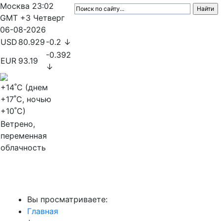
Москва
23:02
GMT +3
Четверг
06-08-2026
USD
80.929
-0.2 ↓
-0.392
EUR
93.19
↓
+14
˚C (днем
+17
˚C, ночью
+10
˚C)
Ветрено,
переменная
облачность
МедиаПрофи
Вы просматриваете:
Главная