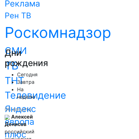
Реклама
Рен ТВ
Роскомнадзор
СМИ
Дни
рождения
ТВ
Сегодня
ТНТ
Завтра
На
Телевидение
неделю
Яндекс
06 августа
Алексей
европа
Денисов
российский
плюс