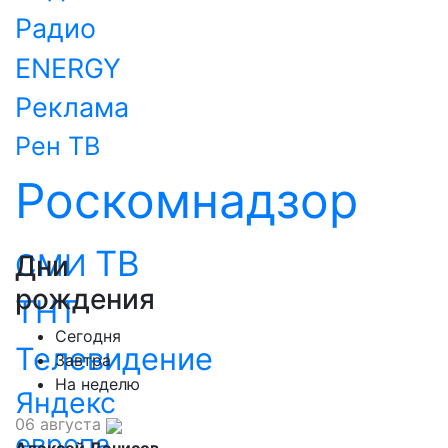
Радио
ENERGY
Реклама
Рен ТВ
Роскомнадзор
ТВ
СМИ
Дни
рождения
ТНТ
Сегодня
Телевидение
Завтра
На неделю
Яндекс
06 августа
европа