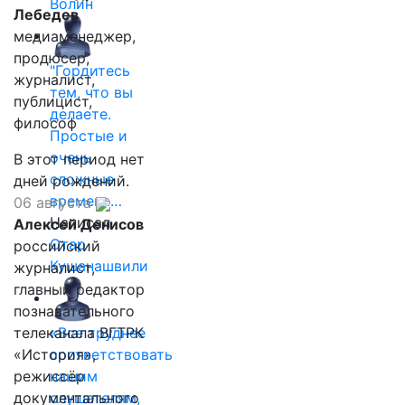
Волин
Лебедев
медиаменеджер,
продюсер,
"Гордитесь
журналист,
тем, что вы
публицист,
делаете.
философ
Простые и
очень
В этот период нет
сложные
дней рождений.
времена…
06 августа
Написал
Алексей Денисов
Отар
российский
Кушанашвили
журналист,
главный редактор
познавательного
телеканала ВГТРК
«Все труднее
«История»,
соответствовать
режиссёр
нашим
документального
слушателям,