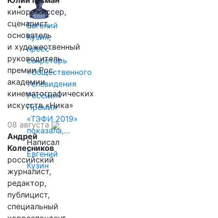
Юлий Гусман
кинорежиссер,
сценарист,
Евгений
основатель
Кузин,
и художественный
пресс-
руководитель
секретарь
премии Рос.
«Общественного
академии
телевидения
кинематографических
России»:
искусств «Ника»
Премия
«ТЭФИ 2019»
08 августа
показала,…
Андрей
Написал
Колесников
Евгений
российский
Кузин
журналист,
редактор,
публицист,
специальный