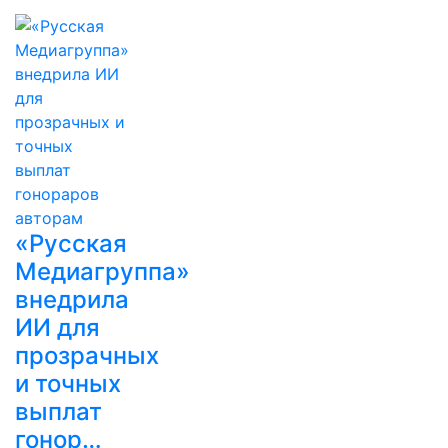
«Русская
Медиагруппа»
внедрила
ИИ для
прозрачных
и точных
выплат
гонор…