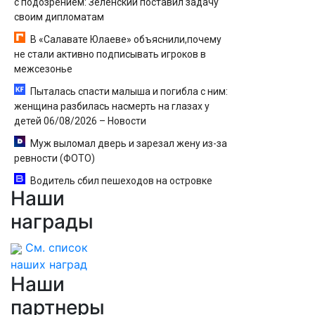
с подозрением: Зеленский поставил задачу
своим дипломатам
В «Салавате Юлаеве» объяснили,почему
не стали активно подписывать игроков в
межсезонье
Пыталась спасти малыша и погибла с ним:
женщина разбилась насмерть на глазах у
детей 06/08/2026 – Новости
Муж выломал дверь и зарезал жену из-за
ревности (ФОТО)
Водитель сбил пешеходов на островке
Наши
безопасности в Омске, пострадали 8 человек -
Новости на Вести.ru
награды
См. список
наших наград
Наши
партнеры