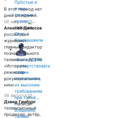
Простые и
очень
В этот период нет
сложные
дней рождений.
времена…
06 августа
Написал
Алексей Денисов
Отар
российский
Кушанашвили
журналист,
главный редактор
познавательного
телеканала ВГТРК
«Все труднее
«История»,
соответствовать
режиссёр
нашим
документального
слушателям,
кино
их высоким
требованиям
06 августа
при такой…
Дэвид Гамбург
Написал
телевизионный
Владимир
продюсер, актёр,
Таллер