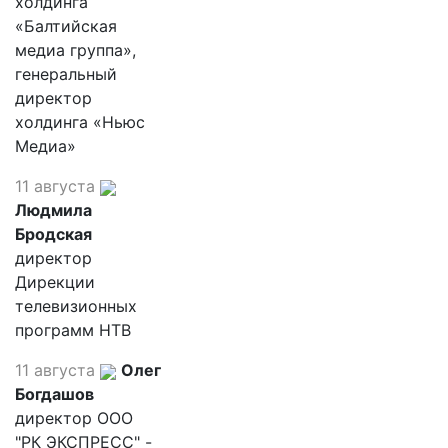
холдинга
«Балтийская
медиа группа»,
генеральный
директор
холдинга «Ньюс
Медиа»
11 августа
Людмила
Бродская
директор
Дирекции
телевизионных
программ НТВ
11 августа
Олег
Богдашов
директор ООО
"РК ЭКСПРЕСС" -