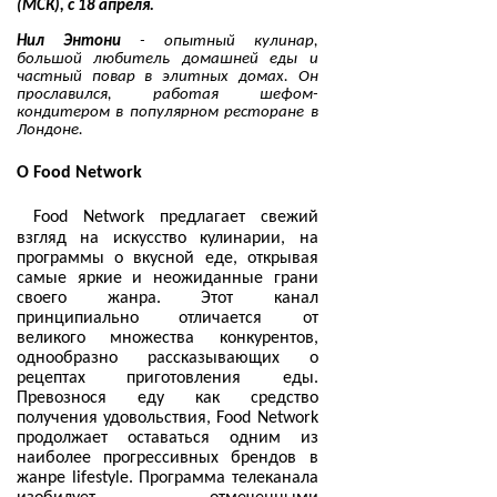
(МСК), с 18 апреля.
Нил Энтони
- опытный кулинар,
большой любитель домашней еды и
частный повар в элитных домах. Он
прославился, работая шефом-
кондитером в популярном ресторане в
Лондоне.
О
Food
Network
Food
Network
предлагает свежий
взгляд на искусство кулинарии, на
программы о вкусной еде, открывая
самые яркие и неожиданные грани
своего жанра. Этот канал
принципиально отличается от
великого множества конкурентов,
однообразно рассказывающих о
рецептах приготовления еды.
Превознося еду как средство
получения удовольствия, Food Network
продолжает оставаться одним из
наиболее прогрессивных брендов в
жанре lifestyle. Программа телеканала