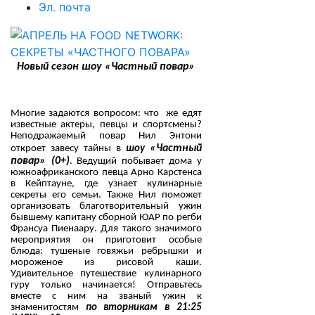
Эл. почта
Новый сезон шоу «Частный повар»
Многие задаются вопросом: что же едят
известные актеры, певцы и спортсмены?
Неподражаемый повар Нил Энтони
«Частный
откроет завесу тайны в
шоу
повар» (0+)
. Ведущий побывает дома у
южноафриканского певца Арно Карстенса
в Кейптауне, где узнает кулинарные
секреты его семьи. Также Нил поможет
организовать благотворительный ужин
бывшему капитану сборной ЮАР по регби
Франсуа Пиенаару. Для такого значимого
мероприятия он приготовит особые
блюда: ­тушеные говяжьи ребрышки и
мороженое из рисовой каши.
Удивительное путешествие кулинарного
гуру только начинается! Отправьтесь
вместе с ним на званый ужин к
знаменитостям
по вторникам в 21:25