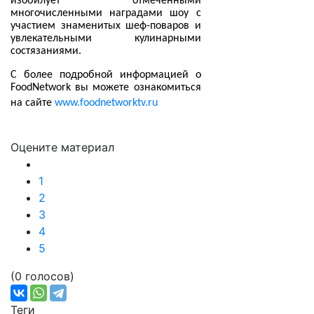
изобилует отмеченными
многочисленными наградами шоу с
участием знаменитых шеф-поваров и
увлекательными кулинарными
состязаниями.
С более подробной информацией о
Food
Network
вы можете ознакомиться
на сайте
www
.
foodnetworktv
.
ru
Оцените материал
1
2
3
4
5
(0 голосов)
Теги