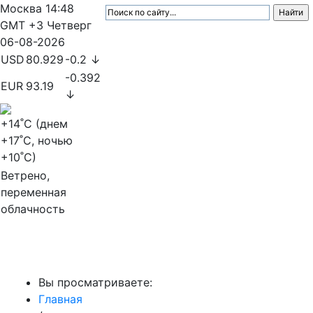
Москва
14:48
GMT +3
Четверг
06-08-2026
USD
80.929
-0.2 ↓
-0.392
EUR
93.19
↓
+14
˚C (днем
+17
˚C, ночью
+10
˚C)
Ветрено,
переменная
облачность
МедиаПрофи
Вы просматриваете:
Главная