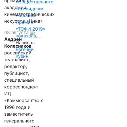
премии Рос.
«Общественного
академии
телевидения
кинематографических
России»:
искусств «Ника»
Премия
«ТЭФИ 2019»
08 августа
показала,…
Андрей
Написал
Колесников
Евгений
российский
Кузин
журналист,
редактор,
публицист,
специальный
корреспондент
ИД
«Коммерсантъ» с
1996 года и
заместитель
генерального