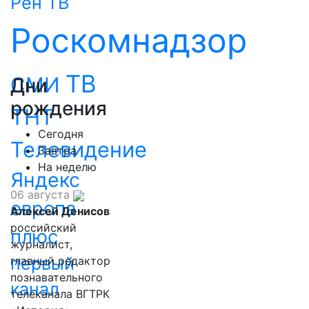
Рен ТВ
Роскомнадзор
ТВ
СМИ
Дни
рождения
ТНТ
Сегодня
Телевидение
Завтра
На неделю
Яндекс
06 августа
европа
Алексей Денисов
российский
плюс
журналист,
первый
главный редактор
познавательного
канал
телеканала ВГТРК