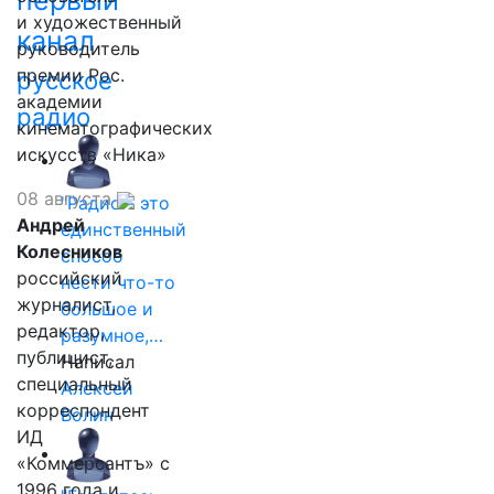
первый
и художественный
канал
руководитель
премии Рос.
русское
академии
радио
кинематографических
искусств «Ника»
08 августа
"Радио - это
Андрей
единственный
Колесников
способ
российский
нести что-то
журналист,
большое и
редактор,
разумное,…
публицист,
Написал
специальный
Алексей
корреспондент
Волин
ИД
«Коммерсантъ» с
1996 года и