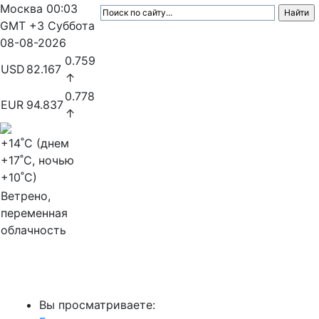
Москва
00:03
GMT +3
Суббота
08-08-2026
0.759
USD
82.167
↑
0.778
EUR
94.837
↑
+14
˚C (днем
+17
˚C, ночью
+10
˚C)
Ветрено,
переменная
облачность
МедиаПрофи
Вы просматриваете: