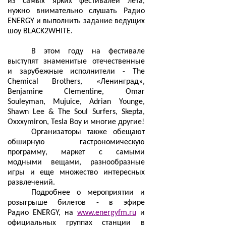
из самых ярких фестивалей лета,
нужно внимательно слушать Радио
ENERGY и выполнить задание ведущих
шоу BLACK2WHITE.
В этом году на фестивале
выступят знаменитые отечественные
и зарубежные исполнители - The
Chemical Brothers, «Ленинград»,
Benjamine Clementine, Omar
Souleyman, Mujuice, Adrian Younge,
Shawn Lee & The Soul Surfers, Skepta,
Oxxxymiron, Tesla Boy и многие другие!
Организаторы также обещают
обширную гастрономическую
программу, маркет с самыми
модными вещами, разнообразные
игры и еще множество интересных
развлечений.
Подробнее о мероприятии и
розыгрыше билетов - в эфире
Радио
ENERGY
, на
www.energyfm.ru
и
официальных группах станции в