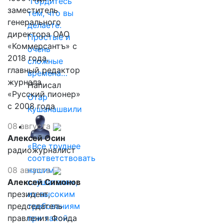
"Гордитесь
заместитель
тем, что вы
генерального
делаете.
директора ОАО
Простые и
«Коммерсантъ» с
очень
2018 года,
сложные
главный редактор
времена…
журнала
Написал
«Русский пионер»
Отар
с 2008 года
Кушанашвили
08 августа
Алексей Осин
«Все труднее
радиожурналист
соответствовать
08 августа
нашим
Алексей Симонов
слушателям,
президент,
их высоким
председатель
требованиям
правления Фонда
при такой…