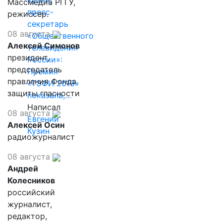
Кузин,
Массмедиа РГГУ,
пресс-
режиссер.
секретарь
08 августа
«Общественного
Алексей Симонов
телевидения
президент,
России»:
председатель
Премия
правления Фонда
«ТЭФИ 2019»
защиты гласности
показала,…
Написал
08 августа
Евгений
Алексей Осин
Кузин
радиожурналист
08 августа
Андрей
Колесников
российский
журналист,
редактор,