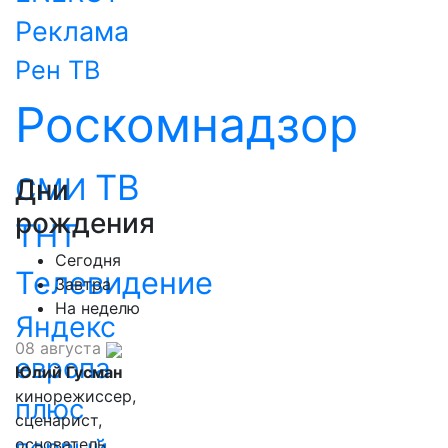
Реклама
Рен ТВ
Роскомнадзор
ТВ
СМИ
Дни
рождения
ТНТ
Сегодня
Телевидение
Завтра
На неделю
Яндекс
08 августа
европа
Юлий Гусман
кинорежиссер,
плюс
сценарист,
основатель