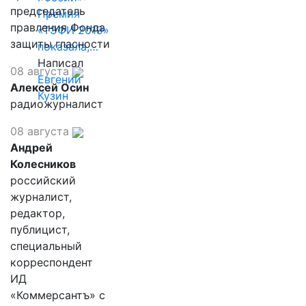
председатель
Премия
правления Фонда
«ТЭФИ 2019»
защиты гласности
показала,…
Написал
08 августа
Евгений
Алексей Осин
Кузин
радиожурналист
08 августа
Андрей
Колесников
российский
журналист,
редактор,
публицист,
специальный
корреспондент
ИД
«Коммерсантъ» с