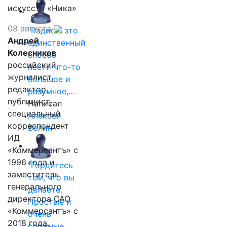
искусств «Ника»
08 августа
"Радио - это
Андрей
единственный
Колесников
способ
российский
нести что-то
журналист,
большое и
редактор,
разумное,…
публицист,
Написал
специальный
Алексей
корреспондент
Волин
ИД
«Коммерсантъ» с
1996 года и
"Гордитесь
заместитель
тем, что вы
генерального
делаете.
директора ОАО
Простые и
«Коммерсантъ» с
очень
2018 года,
сложные