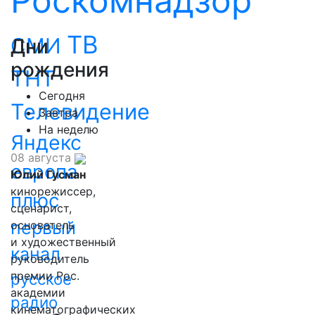
Роскомнадзор
ТВ
СМИ
Дни
рождения
ТНТ
Сегодня
Телевидение
Завтра
На неделю
Яндекс
08 августа
европа
Юлий Гусман
кинорежиссер,
плюс
сценарист,
первый
основатель
и художественный
канал
руководитель
премии Рос.
русское
академии
радио
кинематографических