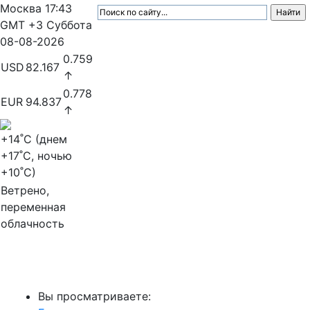
Москва
17:43
GMT +3
Суббота
08-08-2026
0.759
USD
82.167
↑
0.778
EUR
94.837
↑
+14
˚C (днем
+17
˚C, ночью
+10
˚C)
Ветрено,
переменная
облачность
МедиаПрофи
Вы просматриваете: