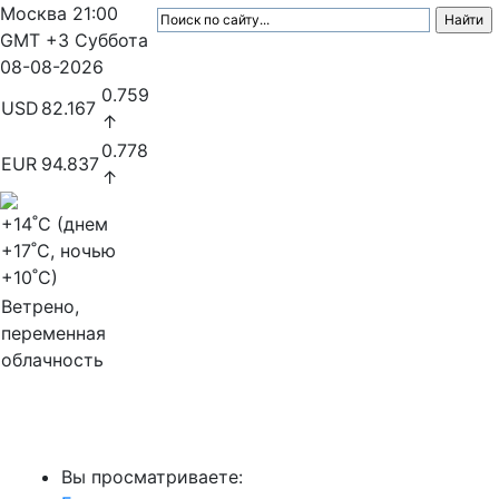
Москва
21:00
GMT +3
Суббота
08-08-2026
0.759
USD
82.167
↑
0.778
EUR
94.837
↑
+14
˚C (днем
+17
˚C, ночью
+10
˚C)
Ветрено,
переменная
облачность
МедиаПрофи
Вы просматриваете: