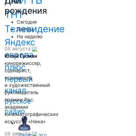
СМИ
Дни
рождения
ТНТ
Сегодня
Телевидение
Завтра
На неделю
Яндекс
08 августа
европа
Юлий Гусман
кинорежиссер,
плюс
сценарист,
первый
основатель
и художественный
канал
руководитель
премии Рос.
русское
академии
радио
кинематографических
искусств «Ника»
08 августа
"Радио - это