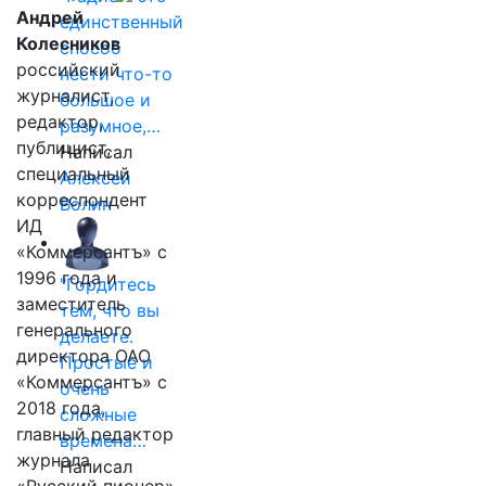
Андрей
единственный
Колесников
способ
российский
нести что-то
журналист,
большое и
редактор,
разумное,…
публицист,
Написал
специальный
Алексей
корреспондент
Волин
ИД
«Коммерсантъ» с
1996 года и
"Гордитесь
заместитель
тем, что вы
генерального
делаете.
директора ОАО
Простые и
«Коммерсантъ» с
очень
2018 года,
сложные
главный редактор
времена…
журнала
Написал