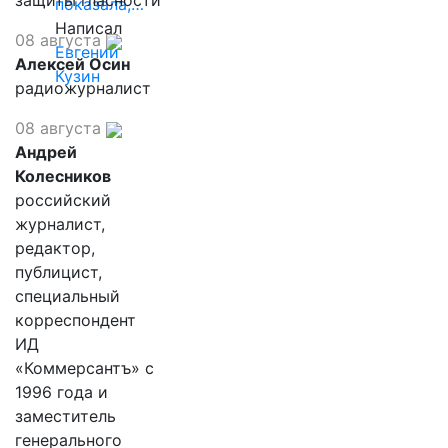
защиты гласности
показала,…
Написал
08 августа
Евгений
Алексей Осин
Кузин
радиожурналист
08 августа
Андрей
Колесников
российский
журналист,
редактор,
публицист,
специальный
корреспондент
ИД
«Коммерсантъ» с
1996 года и
заместитель
генерального