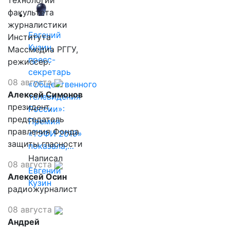
технологий
факультета
журналистики
Евгений
Института
Кузин,
Массмедиа РГГУ,
пресс-
режиссер.
секретарь
08 августа
«Общественного
Алексей Симонов
телевидения
президент,
России»:
председатель
Премия
правления Фонда
«ТЭФИ 2019»
защиты гласности
показала,…
Написал
08 августа
Евгений
Алексей Осин
Кузин
радиожурналист
08 августа
Андрей