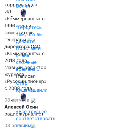
корреспондент
Волин
ИД
«Коммерсантъ» с
1996 года и
"Гордитесь
заместитель
тем, что вы
генерального
делаете.
директора ОАО
Простые и
«Коммерсантъ» с
очень
2018 года,
сложные
главный редактор
времена…
журнала
Написал
«Русский пионер»
Отар
с 2008 года
Кушанашвили
08 августа
Алексей Осин
«Все труднее
радиожурналист
соответствовать
08 августа
нашим