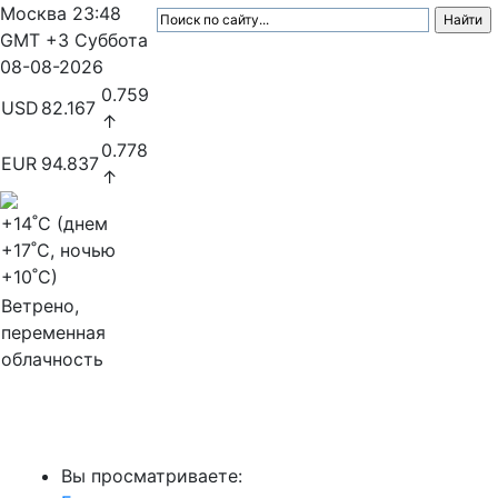
Москва
23:48
GMT +3
Суббота
08-08-2026
0.759
USD
82.167
↑
0.778
EUR
94.837
↑
+14
˚C (днем
+17
˚C, ночью
+10
˚C)
Ветрено,
переменная
облачность
МедиаПрофи
Вы просматриваете: