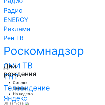
Радио
Радио
ENERGY
Реклама
Рен ТВ
Роскомнадзор
ТВ
СМИ
Дни
рождения
ТНТ
Сегодня
Телевидение
Завтра
На неделю
Яндекс
08 августа