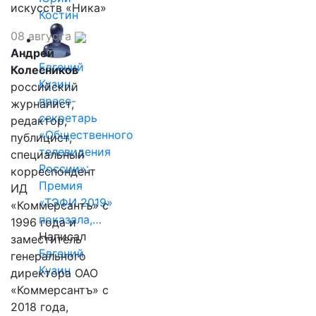
искусств «Ника»
Костин
08 августа
Андрей
Евгений
Колесников
Кузин,
российский
пресс-
журналист,
секретарь
редактор,
«Общественного
публицист,
телевидения
специальный
России»:
корреспондент
Премия
ИД
«ТЭФИ 2019»
«Коммерсантъ» с
показала,…
1996 года и
Написал
заместитель
Евгений
генерального
Кузин
директора ОАО
«Коммерсантъ» с
2018 года,