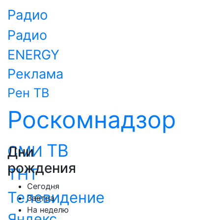
Радио
Радио
ENERGY
Реклама
Рен ТВ
Роскомнадзор
ТВ
СМИ
Дни
рождения
ТНТ
Сегодня
Телевидение
Завтра
На неделю
Яндекс