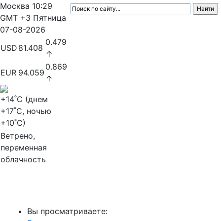
Москва
10:29
GMT +3
Пятница
07-08-2026
0.479
USD
81.408
↑
0.869
EUR
94.059
↑
+14
˚C (днем
+17
˚C, ночью
+10
˚C)
Ветрено,
переменная
облачность
МедиаПрофи
Вы просматриваете: