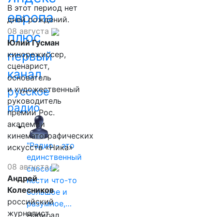
В этот период нет
европа
дней рождений.
08 августа
плюс
Юлий Гусман
первый
кинорежиссер,
сценарист,
канал
основатель
и художественный
русское
руководитель
радио
премии Рос.
академии
кинематографических
"Радио - это
искусств «Ника»
единственный
08 августа
способ
Андрей
нести что-то
Колесников
большое и
российский
разумное,…
журналист,
Написал