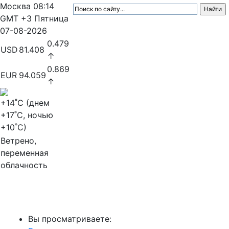
Москва
08:14
GMT +3
Пятница
07-08-2026
0.479
USD
81.408
↑
0.869
EUR
94.059
↑
+14
˚C (днем
+17
˚C, ночью
+10
˚C)
Ветрено,
переменная
облачность
МедиаПрофи
Вы просматриваете: