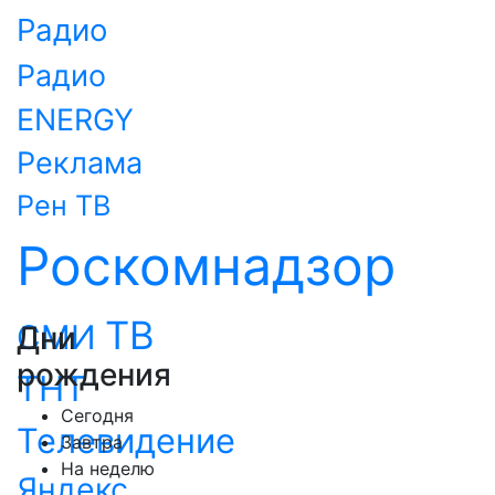
Радио
Радио
ENERGY
Реклама
Рен ТВ
Роскомнадзор
ТВ
СМИ
Дни
рождения
ТНТ
Сегодня
Телевидение
Завтра
На неделю
Яндекс