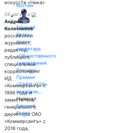
искусств «Ника»
Костин
08 августа
Андрей
Евгений
Колесников
Кузин,
российский
пресс-
журналист,
секретарь
редактор,
«Общественного
публицист,
телевидения
специальный
России»:
корреспондент
Премия
ИД
«ТЭФИ 2019»
«Коммерсантъ» с
показала,…
1996 года и
Написал
заместитель
Евгений
генерального
Кузин
директора ОАО
«Коммерсантъ» с
2018 года,