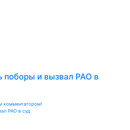
к
Мастерство
Сообщество
Обзор событий
Н
ь поборы и вызвал РАО в
м комментатором!