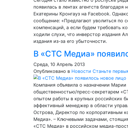
Сегодня стало известно о роспуске ред
появилась в лентах агентств благодаря 
Екатерины Кронгауз на Facebook. Однак
сообщение: «Предлагают уволиться по с
компенсаций, а если будем требовать к
ходили слухи, что инверстор издания А
издания из-за его убыточности.
В «СТС Медиа» появило
Среда, 10 Апрель 2013
Опубликовано в
Новости
Станьте первы
Компания объявила о назначении Марии 
общественностью/пресс-секретарем «С
опытом работы в крупных российских би
эффективный менеджер в области управ
Острова, Директор по корпоративным к
Медиа». – Ключевыми задачами, стоящи
«СТС Медиа» в российском медиа-прост