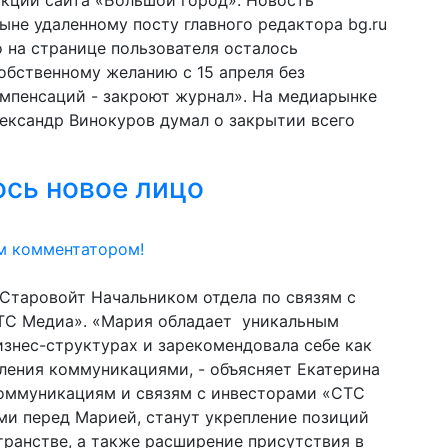
акции сайта «Большой город». Новость
ныне удаленному посту главного редактора bg.ru
о на странице пользователя осталось
обственному желанию с 15 апреля без
омпенсаций - закроют журнал». На медиарынке
лександр Винокуров думал о закрытии всего
сь новое лицо
м комментатором!
Старовойт Начальником отдела по связям с
ТС Медиа». «Мария обладает уникальным
знес-структурах и зарекомендовала себе как
ления коммуникациями, - объясняет Екатерина
оммуникациям и связям с инвесторами «СТС
ми перед Марией, станут укрепление позиций
ранстве, а также расширение присутствия в