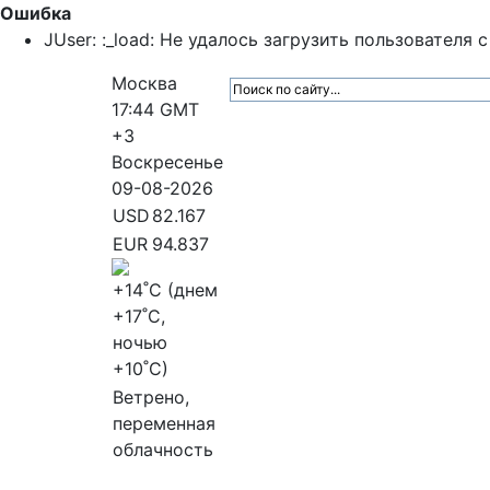
Ошибка
JUser: :_load: Не удалось загрузить пользователя с 
Москва
17:44
GMT
+3
Воскресенье
09-08-2026
USD
82.167
EUR
94.837
+14
˚C (днем
+17
˚C,
ночью
+10
˚C)
Ветрено,
переменная
облачность