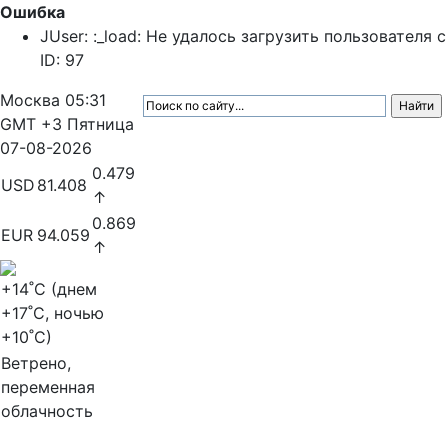
Ошибка
JUser: :_load: Не удалось загрузить пользователя с
ID: 97
Москва
05:31
GMT +3
Пятница
07-08-2026
0.479
USD
81.408
↑
0.869
EUR
94.059
↑
+14
˚C (днем
+17
˚C, ночью
+10
˚C)
Ветрено,
переменная
облачность