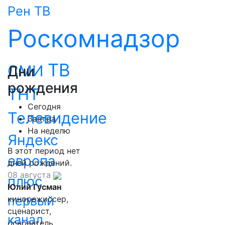
Рен ТВ
Роскомнадзор
ТВ
СМИ
Дни
рождения
ТНТ
Сегодня
Телевидение
Завтра
На неделю
Яндекс
В этот период нет
европа
дней рождений.
08 августа
плюс
Юлий Гусман
первый
кинорежиссер,
сценарист,
канал
основатель