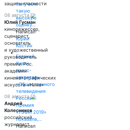
защиты гласности
получили
такую
08 августа
высокую
Юлий Гусман
оценку…
кинорежиссер,
Написал
сценарист,
Юрий
основатель
Костин
и художественный
Евгений
руководитель
Кузин,
премии Рос.
пресс-
академии
секретарь
кинематографических
«Общественного
искусств «Ника»
телевидения
08 августа
России»:
Андрей
Премия
Колесников
«ТЭФИ 2019»
российский
показала,…
журналист,
Написал