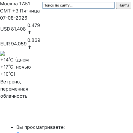
Москва
17:51
GMT +3
Пятница
07-08-2026
0.479
USD
81.408
↑
0.869
EUR
94.059
↑
+14
˚C (днем
+17
˚C, ночью
+10
˚C)
Ветрено,
переменная
облачность
МедиаПрофи
Вы просматриваете: