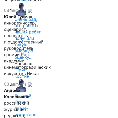
08 августа
Юлий Гусман
Очень рад,
кинорежиссер,
что работы
сценарист,
наших ребят
основатель
получили
и художественный
такую
руководитель
высокую
премии Рос.
оценку…
академии
Написал
кинематографических
Юрий
искусств «Ника»
Костин
08 августа
Андрей
Евгений
Колесников
Кузин,
российский
пресс-
журналист,
секретарь
редактор,