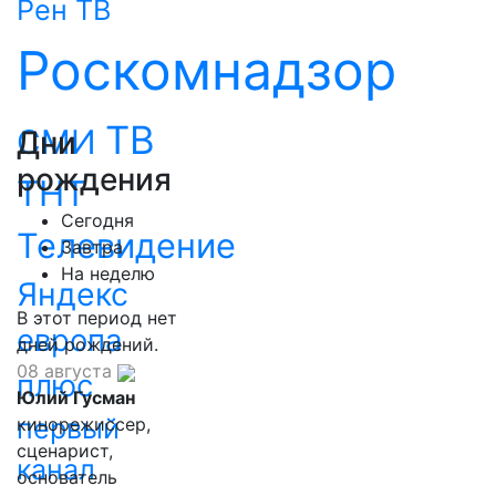
Рен ТВ
Роскомнадзор
ТВ
СМИ
Дни
рождения
ТНТ
Сегодня
Телевидение
Завтра
На неделю
Яндекс
В этот период нет
европа
дней рождений.
08 августа
плюс
Юлий Гусман
первый
кинорежиссер,
сценарист,
канал
основатель