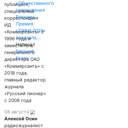
«Общественного
публицист,
телевидения
специальный
России»:
корреспондент
Премия
ИД
«ТЭФИ 2019»
«Коммерсантъ» с
показала,…
1996 года и
Написал
заместитель
Евгений
генерального
Кузин
директора ОАО
«Коммерсантъ» с
2018 года,
главный редактор
журнала
«Русский пионер»
с 2008 года
08 августа
Алексей Осин
радиожурналист