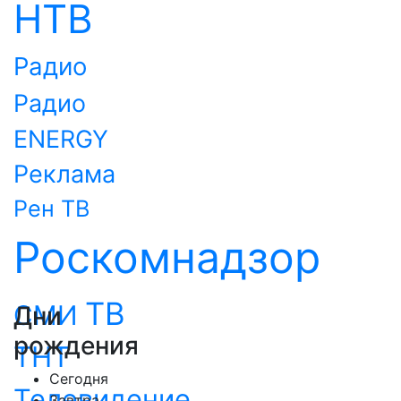
НТВ
Радио
Радио
ENERGY
Реклама
Рен ТВ
Роскомнадзор
ТВ
СМИ
Дни
рождения
ТНТ
Сегодня
Телевидение
Завтра