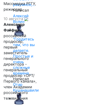
Массмедиа РГГУ,
разумное,…
режиссер.
Написал
Алексей
10 августа
Волин
Александр
Файфман
российский
"Гордитесь
продюсер,
тем, что вы
первый
делаете.
заместитель
Простые и
генерального
очень
директора -
сложные
генеральный
времена…
продюсер «ОРТ/
Написал
Первого канала»,
Отар
член Академии
Кушанашвили
российского
телевидения