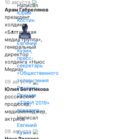
10 августа
Написал
Арам Габрелянов
Юрий
президент
Костин
холдинга
«Балтийская
медиа группа»,
Евгений
генеральный
Кузин,
директор
пресс-
холдинга «Ньюс
секретарь
Медиа»
«Общественного
телевидения
09 августа
России»:
Юлия Богатикова
Премия
российский
«ТЭФИ 2019»
продюсер,
показала,…
медиаменеджер,
Написал
актриса
Евгений
09 августа
Кузин
Нина Ростова