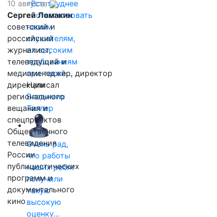
10 августа
«Все труднее
Сергей Ломакин
соответствовать
советский и
нашим
российский
слушателям,
журналист,
их высоким
телеведущий и
требованиям
медиаменеджер, директор
при такой…
дирекции
Написал
регионального
Владимир
вещания и
Таллер
спецпроектов
Общественного
телевидения
Очень рад,
России
что работы
публицистических
наших ребят
программ и
получили
документального
такую
кино
высокую
оценку…