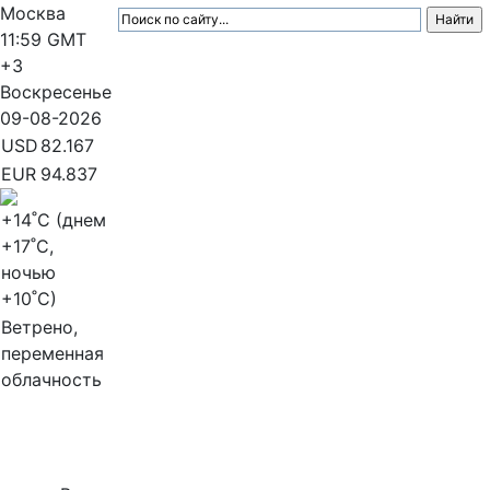
Москва
11:59
GMT
+3
Воскресенье
09-08-2026
USD
82.167
EUR
94.837
+14
˚C (днем
+17
˚C,
ночью
+10
˚C)
Ветрено,
переменная
облачность
МедиаПрофи