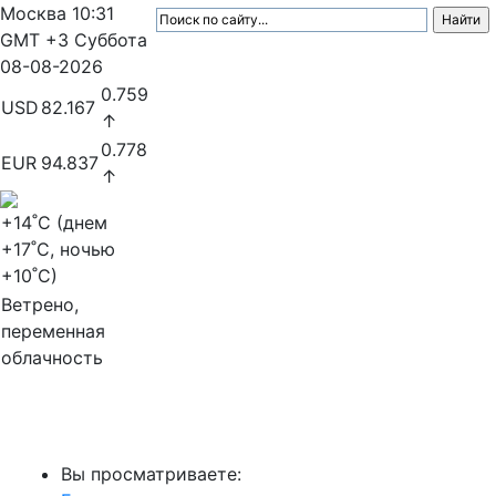
Москва
10:31
GMT +3
Суббота
08-08-2026
0.759
USD
82.167
↑
0.778
EUR
94.837
↑
+14
˚C (днем
+17
˚C, ночью
+10
˚C)
Ветрено,
переменная
облачность
МедиаПрофи
Вы просматриваете: