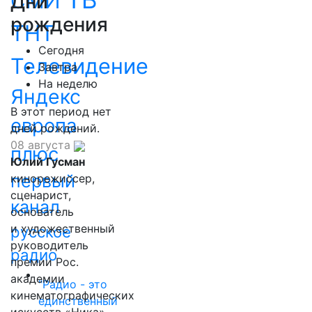
СМИ
Дни
рождения
ТНТ
Сегодня
Телевидение
Завтра
На неделю
Яндекс
В этот период нет
европа
дней рождений.
08 августа
плюс
Юлий Гусман
первый
кинорежиссер,
сценарист,
канал
основатель
и художественный
русское
руководитель
радио
премии Рос.
академии
"Радио - это
кинематографических
единственный