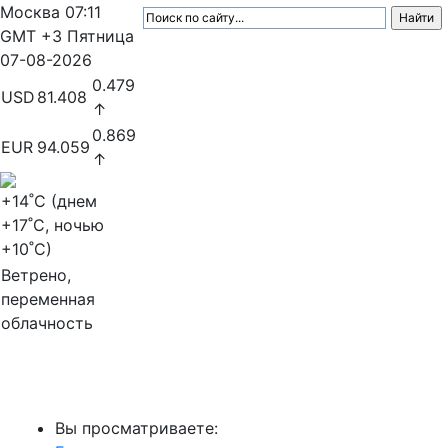
Москва
07:11
GMT +3
Пятница
07-08-2026
0.479
USD
81.408
↑
0.869
EUR
94.059
↑
+14
˚C (днем
+17
˚C, ночью
+10
˚C)
Ветрено,
переменная
облачность
МедиаПрофи
Вы просматриваете: