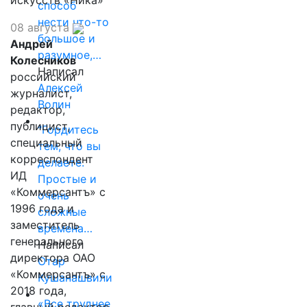
искусств «Ника»
способ
нести что-то
08 августа
большое и
Андрей
разумное,…
Колесников
Написал
российский
Алексей
журналист,
Волин
редактор,
публицист,
"Гордитесь
специальный
тем, что вы
корреспондент
делаете.
ИД
Простые и
«Коммерсантъ» с
очень
1996 года и
сложные
заместитель
времена…
генерального
Написал
директора ОАО
Отар
«Коммерсантъ» с
Кушанашвили
2018 года,
«Все труднее