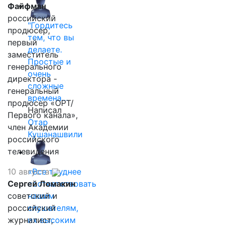
Файфман
российский
"Гордитесь
продюсер,
тем, что вы
первый
делаете.
заместитель
Простые и
генерального
очень
директора -
сложные
генеральный
времена…
продюсер «ОРТ/
Написал
Первого канала»,
Отар
член Академии
Кушанашвили
российского
телевидения
10 августа
«Все труднее
Сергей Ломакин
соответствовать
советский и
нашим
российский
слушателям,
журналист,
их высоким