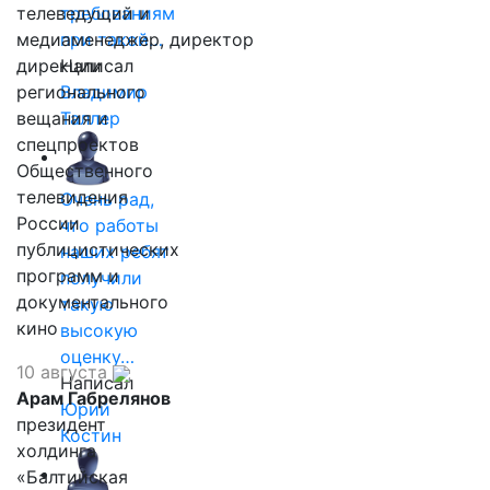
телеведущий и
требованиям
медиаменеджер, директор
при такой…
дирекции
Написал
регионального
Владимир
вещания и
Таллер
спецпроектов
Общественного
телевидения
Очень рад,
России
что работы
публицистических
наших ребят
программ и
получили
документального
такую
кино
высокую
оценку…
10 августа
Написал
Арам Габрелянов
Юрий
президент
Костин
холдинга
«Балтийская