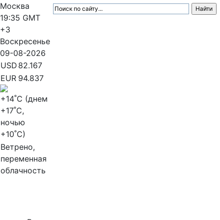
Москва
19:35
GMT
+3
Воскресенье
09-08-2026
USD
82.167
EUR
94.837
+14
˚C (днем
+17
˚C,
ночью
+10
˚C)
Ветрено,
переменная
облачность
МедиаПрофи