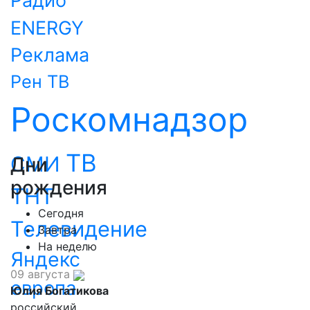
Радио
ENERGY
Реклама
Рен ТВ
Роскомнадзор
ТВ
СМИ
Дни
рождения
ТНТ
Сегодня
Телевидение
Завтра
На неделю
Яндекс
09 августа
европа
Юлия Богатикова
российский