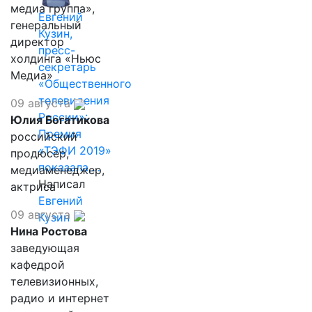
медиа группа»,
Евгений
генеральный
Кузин,
директор
пресс-
холдинга «Ньюс
секретарь
Медиа»
«Общественного
телевидения
09 августа
России»:
Юлия Богатикова
Премия
российский
«ТЭФИ 2019»
продюсер,
показала,…
медиаменеджер,
Написал
актриса
Евгений
09 августа
Кузин
Нина Ростова
заведующая
кафедрой
телевизионных,
радио и интернет