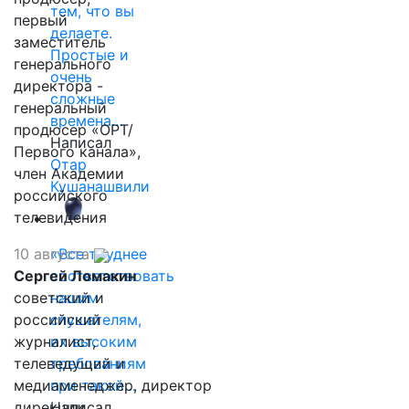
тем, что вы
первый
делаете.
заместитель
Простые и
генерального
очень
директора -
сложные
генеральный
времена…
продюсер «ОРТ/
Написал
Первого канала»,
Отар
член Академии
Кушанашвили
российского
телевидения
10 августа
«Все труднее
Сергей Ломакин
соответствовать
советский и
нашим
российский
слушателям,
журналист,
их высоким
телеведущий и
требованиям
медиаменеджер, директор
при такой…
дирекции
Написал