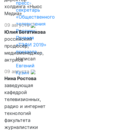
пресс-
холдинга «Ньюс
секретарь
Медиа»
«Общественного
телевидения
09 августа
России»:
Юлия Богатикова
Премия
российский
«ТЭФИ 2019»
продюсер,
показала,…
медиаменеджер,
Написал
актриса
Евгений
09 августа
Кузин
Нина Ростова
заведующая
кафедрой
телевизионных,
радио и интернет
технологий
факультета
журналистики