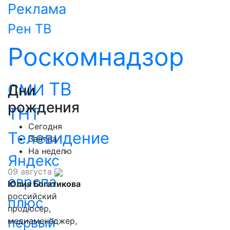
Реклама
Рен ТВ
Роскомнадзор
ТВ
СМИ
Дни
рождения
ТНТ
Сегодня
Телевидение
Завтра
На неделю
Яндекс
09 августа
европа
Юлия Богатикова
российский
плюс
продюсер,
первый
медиаменеджер,