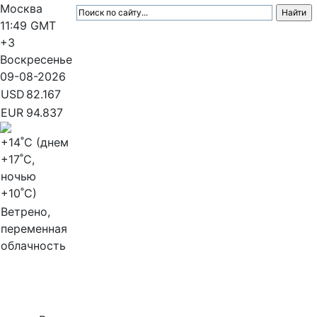
Москва
11:49
GMT
+3
Воскресенье
09-08-2026
USD
82.167
EUR
94.837
+14
˚C (днем
+17
˚C,
ночью
+10
˚C)
Ветрено,
переменная
облачность
МедиаПрофи