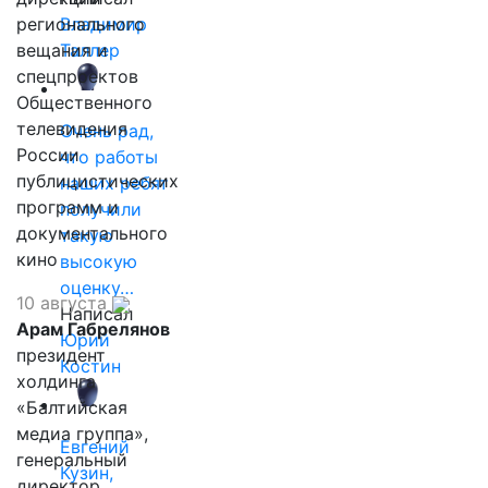
регионального
Владимир
вещания и
Таллер
спецпроектов
Общественного
телевидения
Очень рад,
России
что работы
публицистических
наших ребят
программ и
получили
документального
такую
кино
высокую
оценку…
10 августа
Написал
Арам Габрелянов
Юрий
президент
Костин
холдинга
«Балтийская
медиа группа»,
Евгений
генеральный
Кузин,
директор