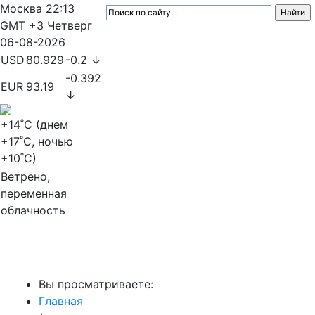
Москва
22:13
GMT +3
Четверг
06-08-2026
USD
80.929
-0.2 ↓
-0.392
EUR
93.19
↓
+14
˚C (днем
+17
˚C, ночью
+10
˚C)
Ветрено,
переменная
облачность
МедиаПрофи
Вы просматриваете:
Главная