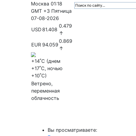
Москва
01:18
GMT +3
Пятница
07-08-2026
0.479
USD
81.408
↑
0.869
EUR
94.059
↑
+14
˚C (днем
+17
˚C, ночью
+10
˚C)
Ветрено,
переменная
облачность
МедиаПрофи
Главное
Медиарыно
Вы просматриваете: