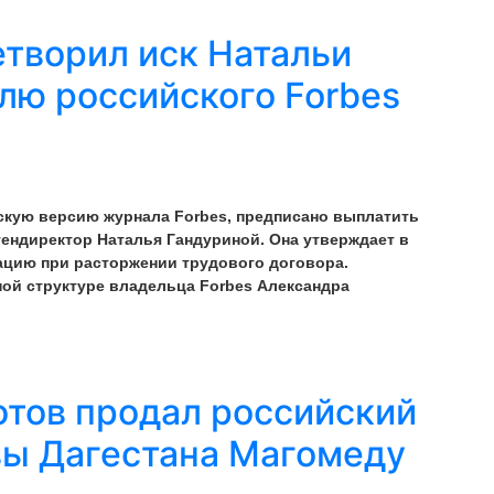
етворил иск Натальи
лю российского Forbes
скую версию журнала Forbes, предписано выплатить
ендиректор Наталья Гандуриной. Она утверждает в
сацию при расторжении трудового договора.
ной структуре владельца Forbes Александра
тов продал российский
авы Дагестана Магомеду