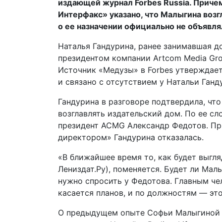
издающей журнал Forbes Russia. Приче
Интерфакс» указано, что Малыгина возг
о ее назначении официально не объявля
Наталья Гандурина, ранее занимавшая д
президентом компании Artсom Media Gro
Источник «Медузы» в Forbes утверждает
и связано с отсутствием у Натальи Ганд
Гандурина в разговоре подтвердила, чт
возглавлять издательский дом. По ее сл
президент ACMG Александр Федотов. Пр
директором» Гандурина отказалась.
«В ближайшее время то, как будет выгля
Лениздат.Ру), поменяется. Будет ли Мал
нужно спросить у Федотова. Главным че
касается планов, и по должностям — эт
О предыдущем опыте Софьи Малыгиной 