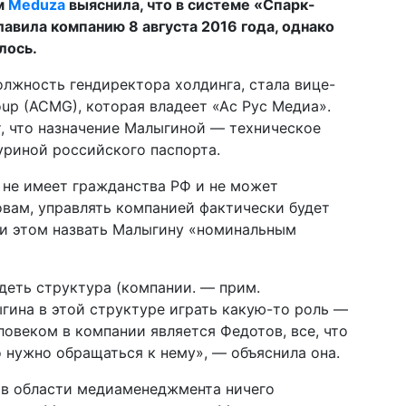
м
Meduza
выяснила, что в системе «Спарк-
лавила компанию 8 августа 2016 года, однако
лось.
олжность гендиректора холдинга, стала вице-
up (ACMG), которая владеет «Ас Рус Медиа».
, что назначение Малыгиной — техническое
уриной российского паспорта.
о не имеет гражданства РФ и не может
овам, управлять компанией фактически будет
и этом назвать Малыгину «номинальным
деть структура (компании. — прим.
ыгина в этой структуре играть какую-то роль —
ловеком в компании является Федотов, все, что
о нужно обращаться к нему», — объяснила она.
в области медиаменеджмента ничего