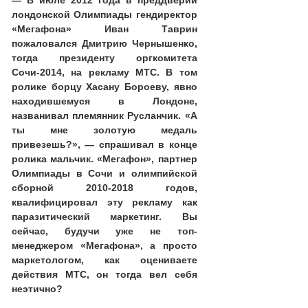
— В июле 2012 года в преддверии
лондонской Олимпиады гендиректор
«Мегафона» Иван Таврин
пожаловался Дмитрию Чернышенко,
тогда президенту оргкомитета
Сочи-2014, на рекламу МТС. В том
ролике
борцу Хасану Бороеву, явно
находившемуся в Лондоне,
названивал племянник Русланчик. «А
ты мне золотую медаль
привезешь?», — спрашивал в конце
ролика мальчик. «Мегафон», партнер
Олимпиады в Сочи и олимпийской
сборной 2010-2018 годов,
квалифицировал эту рекламу как
паразитический маркетинг. Вы
сейчас, будучи уже не топ-
менеджером «Мегафона», а просто
маркетологом, как оцениваете
действия МТС, он тогда вел себя
неэтично?
Подробнее:
https://adindex.ru/publication/intervi