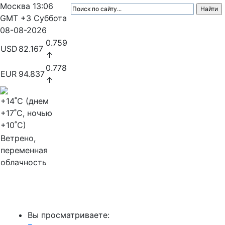
Москва
13:06
GMT +3
Суббота
08-08-2026
0.759
USD
82.167
↑
0.778
EUR
94.837
↑
+14
˚C (днем
+17
˚C, ночью
+10
˚C)
Ветрено,
переменная
облачность
МедиаПрофи
Вы просматриваете: