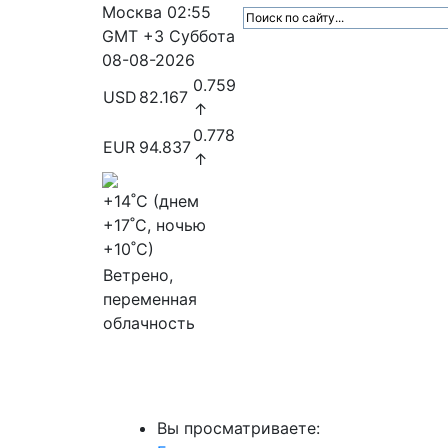
Москва
02:55
GMT +3
Суббота
08-08-2026
0.759
USD
82.167
↑
0.778
EUR
94.837
↑
+14
˚C (днем
+17
˚C, ночью
+10
˚C)
Ветрено,
переменная
облачность
МедиаПрофи
Главное
Медиарыно
Вы просматриваете: