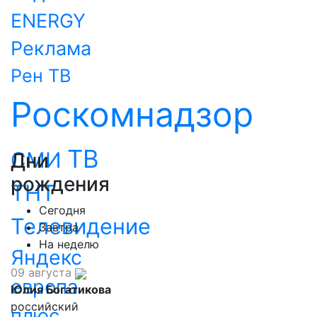
ENERGY
Реклама
Рен ТВ
Роскомнадзор
ТВ
СМИ
Дни
рождения
ТНТ
Сегодня
Телевидение
Завтра
На неделю
Яндекс
09 августа
европа
Юлия Богатикова
российский
плюс