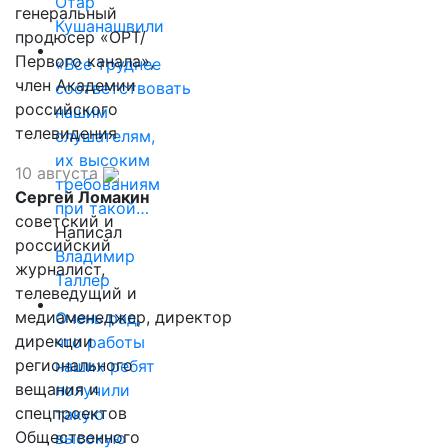
Отар
генеральный
Кушанашвили
продюсер «ОРТ/
Первого канала»,
«Все труднее
член Академии
соответствовать
российского
нашим
телевидения
слушателям,
их высоким
10 августа
требованиям
Сергей Ломакин
при такой…
советский и
Написал
российский
Владимир
журналист,
Таллер
телеведущий и
медиаменеджер, директор
Очень рад,
дирекции
что работы
регионального
наших ребят
вещания и
получили
спецпроектов
такую
Общественного
высокую