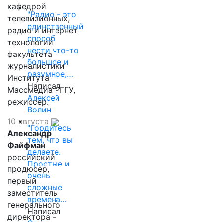
кафедрой
"Радио - это
телевизионных,
единственный
радио и интернет
способ
технологий
нести что-то
факультета
большое и
журналистики
разумное,…
Института
Написал
Массмедиа РГГУ,
Алексей
режиссер.
Волин
10 августа
"Гордитесь
Александр
тем, что вы
Файфман
делаете.
российский
Простые и
продюсер,
очень
первый
сложные
заместитель
времена…
генерального
Написал
директора -