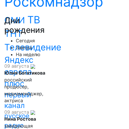
Роскомнадзор
ТВ
СМИ
Дни
рождения
ТНТ
Сегодня
Телевидение
Завтра
На неделю
Яндекс
09 августа
европа
Юлия Богатикова
российский
плюс
продюсер,
первый
медиаменеджер,
актриса
канал
09 августа
русское
Нина Ростова
радио
заведующая