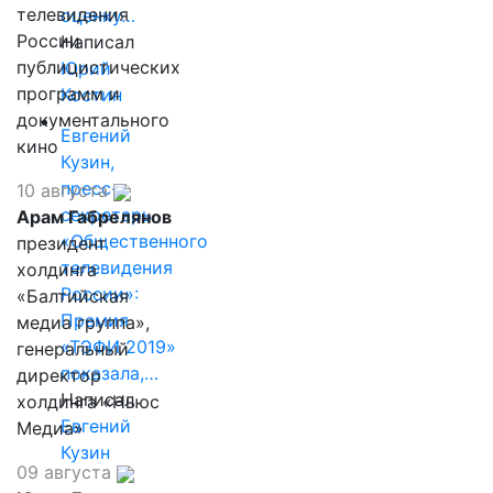
телевидения
оценку…
России
Написал
публицистических
Юрий
программ и
Костин
документального
Евгений
кино
Кузин,
пресс-
10 августа
секретарь
Арам Габрелянов
«Общественного
президент
телевидения
холдинга
России»:
«Балтийская
Премия
медиа группа»,
«ТЭФИ 2019»
генеральный
показала,…
директор
Написал
холдинга «Ньюс
Евгений
Медиа»
Кузин
09 августа