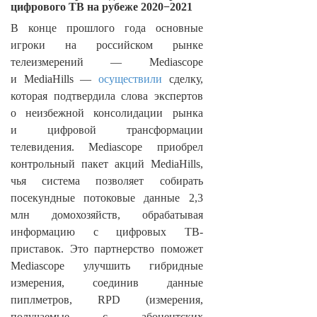
цифрового ТВ на рубеже 2020−2021
В конце прошлого года основные
игроки на российском рынке
телеизмерений — Mediascope
и MediaHills —
осуществили
сделку,
которая подтвердила слова экспертов
о неизбежной консолидации рынка
и цифровой трансформации
телевидения. Mediascope приобрел
контрольный пакет акций MediaHills,
чья система позволяет собирать
посекундные потоковые данные 2,3
млн домохозяйств, обрабатывая
информацию с цифровых ТВ-
приставок. Это партнерство поможет
Mediascope улучшить гибридные
измерения, соединив данные
пиплметров, RPD (измерения,
получаемые с абонентских