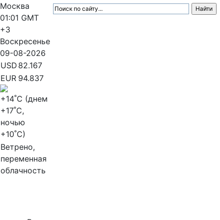
Москва
01:01
GMT
+3
Воскресенье
09-08-2026
USD
82.167
EUR
94.837
+14
˚C (днем
+17
˚C,
ночью
+10
˚C)
Ветрено,
переменная
облачность
МедиаПрофи