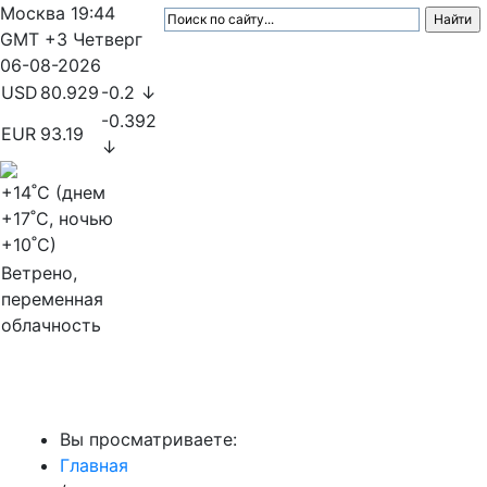
Москва
19:44
GMT +3
Четверг
06-08-2026
USD
80.929
-0.2 ↓
-0.392
EUR
93.19
↓
+14
˚C (днем
+17
˚C, ночью
+10
˚C)
Ветрено,
переменная
облачность
МедиаПрофи
Вы просматриваете:
Главная