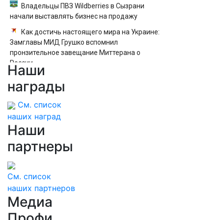
Владельцы ПВЗ Wildberries в Сызрани
начали выставлять бизнес на продажу
Как достичь настоящего мира на Украине:
Замглавы МИД Грушко вспомнил
пронзительное завещание Миттерана о
России
Наши
Матвиенко рассказала Путину о
награды
появлении моды на семью и детей у
российских студентов
См. список
наших наград
Наши
партнеры
См. список
наших партнеров
Медиа
Профи