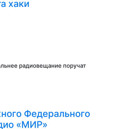
а хаки
альнее радиовещание поручат
ного Федерального
дио «МИР»