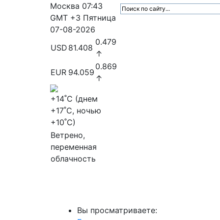
Москва
07:43
GMT +3
Пятница
07-08-2026
0.479
USD
81.408
↑
0.869
EUR
94.059
↑
+14
˚C (днем
+17
˚C, ночью
+10
˚C)
Ветрено,
переменная
облачность
МедиаПрофи
Главное
Медиарыно
Вы просматриваете: