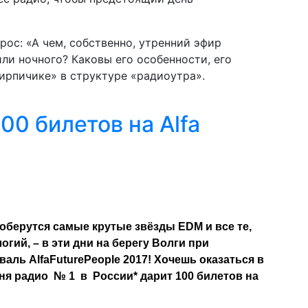
ос: «А чем, собственно, утренний эфир
или ночного? Каковы его особенности, его
ирпичике» в структуре «радиоутра».
00 билетов на Alfa
оберутся самые крутые звёзды EDM и все те,
гий, – в эти дни на берегу Волги при
ль AlfaFuturePeople 2017! Хочешь оказаться в
юня радио № 1 в России* дарит 100 билетов на