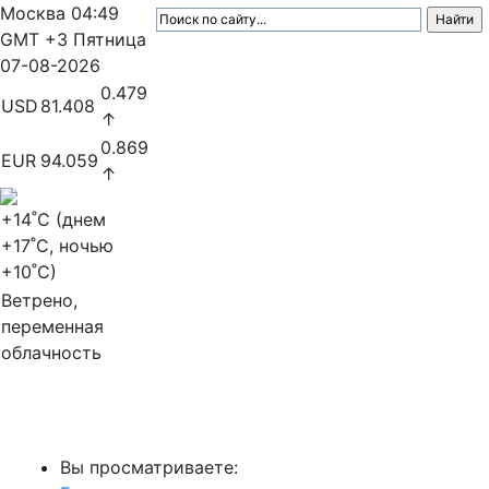
Москва
04:49
GMT +3
Пятница
07-08-2026
0.479
USD
81.408
↑
0.869
EUR
94.059
↑
+14
˚C (днем
+17
˚C, ночью
+10
˚C)
Ветрено,
переменная
облачность
МедиаПрофи
Вы просматриваете: