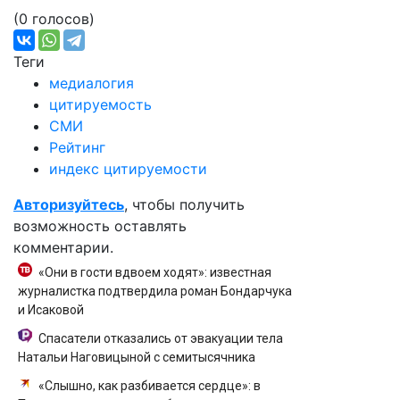
(0 голосов)
Теги
медиалогия
цитируемость
СМИ
Рейтинг
индекс цитируемости
Авторизуйтесь
, чтобы получить
возможность оставлять
комментарии.
«Они в гости вдвоем ходят»: известная
журналистка подтвердила роман Бондарчука
и Исаковой
Спасатели отказались от эвакуации тела
Натальи Наговицыной с семитысячника
«Слышно, как разбивается сердце»: в