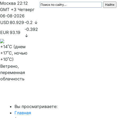
Москва
22:12
GMT +3
Четверг
06-08-2026
USD
80.929
-0.2 ↓
-0.392
EUR
93.19
↓
+14
˚C (днем
+17
˚C, ночью
+10
˚C)
Ветрено,
переменная
облачность
МедиаПрофи
Вы просматриваете:
Главная