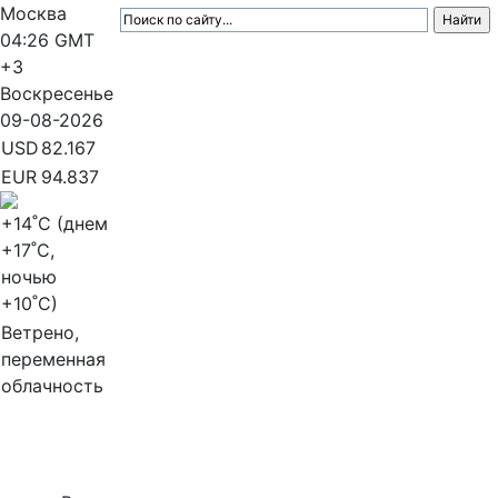
Москва
04:26
GMT
+3
Воскресенье
09-08-2026
USD
82.167
EUR
94.837
+14
˚C (днем
+17
˚C,
ночью
+10
˚C)
Ветрено,
переменная
облачность
МедиаПрофи