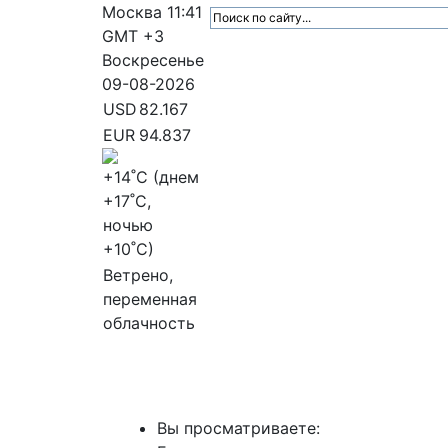
Москва
11:41
GMT +3
Воскресенье
09-08-2026
USD
82.167
EUR
94.837
+14
˚C (днем
+17
˚C,
ночью
+10
˚C)
Ветрено,
переменная
облачность
МедиаПрофи
Главное
Медиарыно
Вы просматриваете: