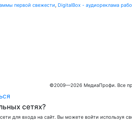
раммы первой свежести
,
DigitalBox - аудиореклама раб
©
2009—2026 МедиаПрофи. Все пр
ься
льных сетях?
сети для входа на сайт. Вы можете войти используя св