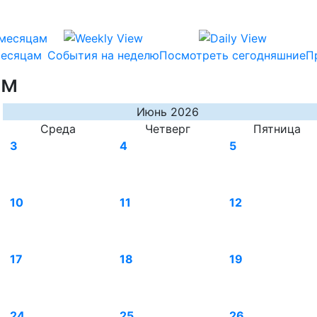
месяцам
События на неделю
Посмотреть сегодняшние
П
ам
Июнь 2026
Среда
Четверг
Пятница
3
4
5
10
11
12
17
18
19
24
25
26