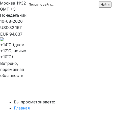
Москва
11:32
GMT +3
Понедельник
10-08-2026
USD
82.167
EUR
94.837
+14
˚C (днем
+17
˚C, ночью
+10
˚C)
Ветрено,
переменная
облачность
МедиаПрофи
Вы просматриваете:
Главная