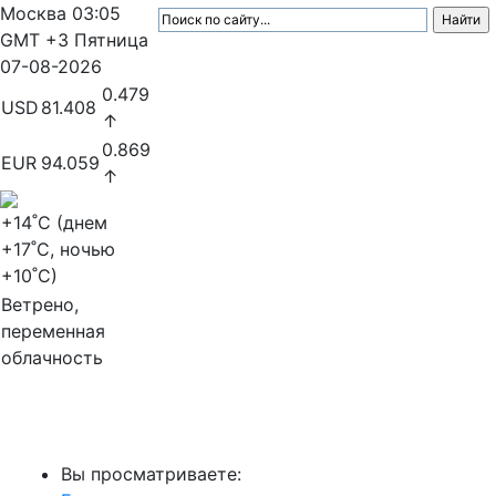
Москва
03:05
GMT +3
Пятница
07-08-2026
0.479
USD
81.408
↑
0.869
EUR
94.059
↑
+14
˚C (днем
+17
˚C, ночью
+10
˚C)
Ветрено,
переменная
облачность
МедиаПрофи
Вы просматриваете: