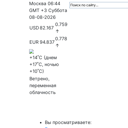
Москва
06:44
GMT +3
Суббота
08-08-2026
0.759
USD
82.167
↑
0.778
EUR
94.837
↑
+14
˚C (днем
+17
˚C, ночью
+10
˚C)
Ветрено,
переменная
облачность
МедиаПрофи
Главное
Медиарыно
Вы просматриваете: