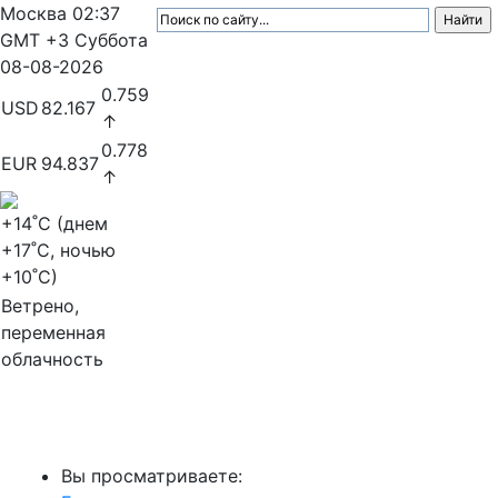
Москва
02:37
GMT +3
Суббота
08-08-2026
0.759
USD
82.167
↑
0.778
EUR
94.837
↑
+14
˚C (днем
+17
˚C, ночью
+10
˚C)
Ветрено,
переменная
облачность
МедиаПрофи
Вы просматриваете: