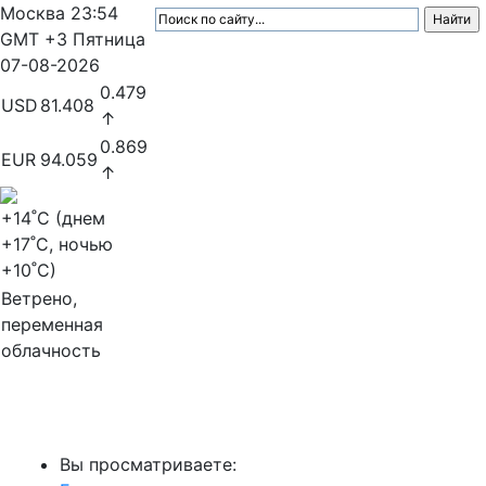
Москва
23:54
GMT +3
Пятница
07-08-2026
0.479
USD
81.408
↑
0.869
EUR
94.059
↑
+14
˚C (днем
+17
˚C, ночью
+10
˚C)
Ветрено,
переменная
облачность
МедиаПрофи
Вы просматриваете: