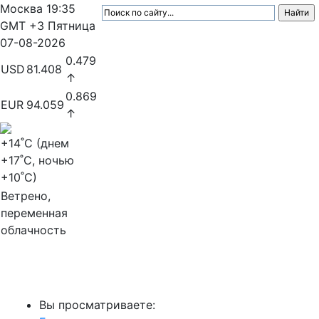
Москва
19:35
GMT +3
Пятница
07-08-2026
0.479
USD
81.408
↑
0.869
EUR
94.059
↑
+14
˚C (днем
+17
˚C, ночью
+10
˚C)
Ветрено,
переменная
облачность
МедиаПрофи
Вы просматриваете: