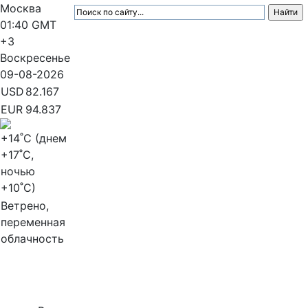
Москва
01:40
GMT
+3
Воскресенье
09-08-2026
USD
82.167
EUR
94.837
+14
˚C (днем
+17
˚C,
ночью
+10
˚C)
Ветрено,
переменная
облачность
МедиаПрофи