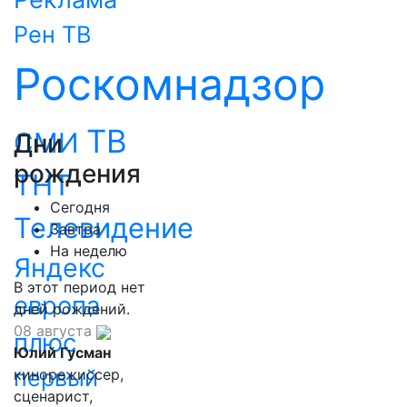
Рен ТВ
Роскомнадзор
ТВ
СМИ
Дни
рождения
ТНТ
Сегодня
Телевидение
Завтра
На неделю
Яндекс
В этот период нет
европа
дней рождений.
08 августа
плюс
Юлий Гусман
первый
кинорежиссер,
сценарист,