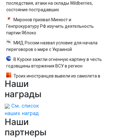
последствия, атаки на склады Wildberries,
состояние пострадавших
Миронов призвал Минюст и
Генпрокуратуру РФ изучить деятельность
партии Яблоко
МИД России назвал условие для начала
переговоров о мире с Украиной
В Курске зажгли огненную картину в честь
годовщины вторжения ВСУ в регион
Троих иностранцев вывели из самолета в
Наши
Екатеринбурге после кражи денег у
пассажира — вылет задержали
награды
См. список
наших наград
Наши
партнеры