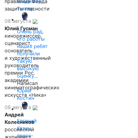
правления Фонда
Владимир
защиты гласности
Таллер
08 августа
Юлий Гусман
Очень рад,
кинорежиссер,
что работы
сценарист,
наших ребят
основатель
получили
и художественный
такую
руководитель
высокую
премии Рос.
оценку…
академии
Написал
кинематографических
Юрий
искусств «Ника»
Костин
08 августа
Андрей
Евгений
Колесников
Кузин,
российский
пресс-
журналист,