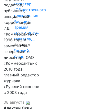
секретарь
редактор,
«Общественного
публицист,
телевидения
специальный
России»:
корреспондент
Премия
ИД
«ТЭФИ 2019»
«Коммерсантъ» с
показала,…
1996 года и
Написал
заместитель
Евгений
генерального
Кузин
директора ОАО
«Коммерсантъ» с
2018 года,
главный редактор
журнала
«Русский пионер»
с 2008 года
08 августа
Алексей Осин