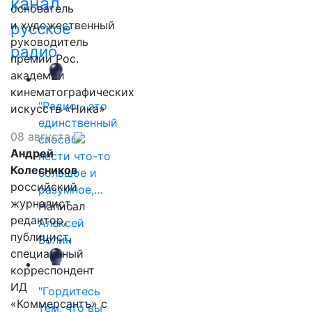
канал
основатель
и художественный
русское
руководитель
радио
премии Рос.
академии
кинематографических
"Радио - это
искусств «Ника»
единственный
08 августа
способ
Андрей
нести что-то
Колесников
большое и
российский
разумное,…
журналист,
Написал
редактор,
Алексей
публицист,
Волин
специальный
корреспондент
ИД
"Гордитесь
«Коммерсантъ» с
тем, что вы