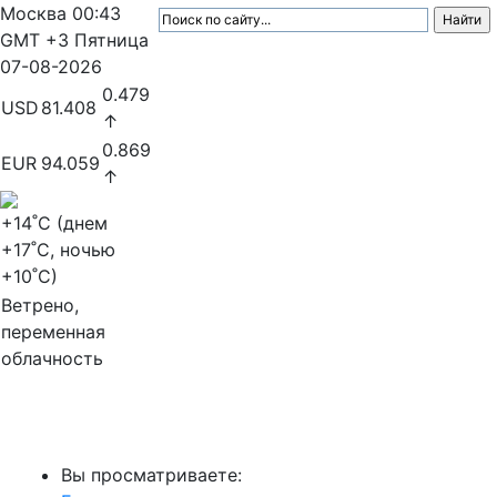
Москва
00:43
GMT +3
Пятница
07-08-2026
0.479
USD
81.408
↑
0.869
EUR
94.059
↑
+14
˚C (днем
+17
˚C, ночью
+10
˚C)
Ветрено,
переменная
облачность
МедиаПрофи
Вы просматриваете: