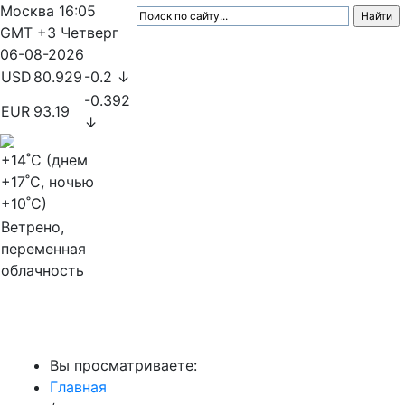
Москва
16:05
GMT +3
Четверг
06-08-2026
USD
80.929
-0.2 ↓
-0.392
EUR
93.19
↓
+14
˚C (днем
+17
˚C, ночью
+10
˚C)
Ветрено,
переменная
облачность
МедиаПрофи
Вы просматриваете:
Главная