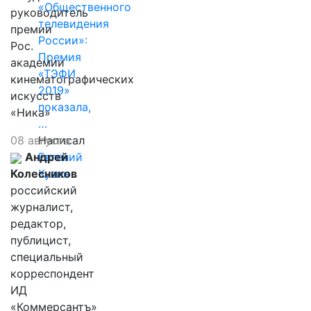
«Общественного
руководитель
телевидения
премии
России»:
Рос.
Премия
академии
«ТЭФИ
кинематографических
2019»
искусств
показала,
«Ника»
…
08 августа
Написал
Андрей
Евгений
Колесников
Кузин
российский
журналист,
редактор,
публицист,
специальный
корреспондент
ИД
«Коммерсантъ»