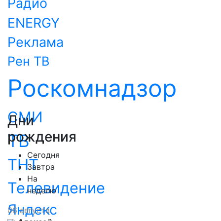
Радио
ENERGY
Реклама
Рен ТВ
Роскомнадзор
СМИ
Дни
рождения
ТВ
Сегодня
ТНТ
Завтра
На
Телевидение
неделю
Яндекс
06 августа